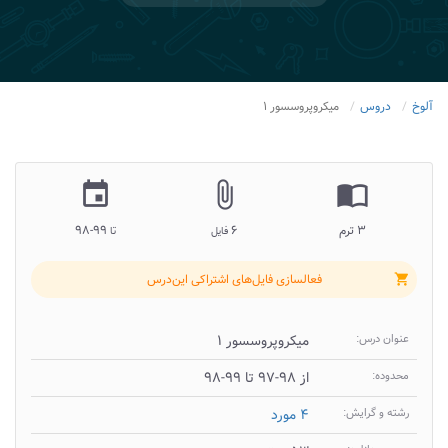
آلوخ
دروس
میکروپروسسور ۱
insert_invitation
attach_file
import_contacts
۳ ترم
۶
۹۹-۹۸
فایل
تا
فعالسازی فایل‌های اشتراکی این‌درس
shopping_cart
عنوان درس:
میکروپروسسور ۱
محدوده:
از ۹۸-۹۷ تا ۹۹-۹۸
رشته و گرایش:
۴ مورد