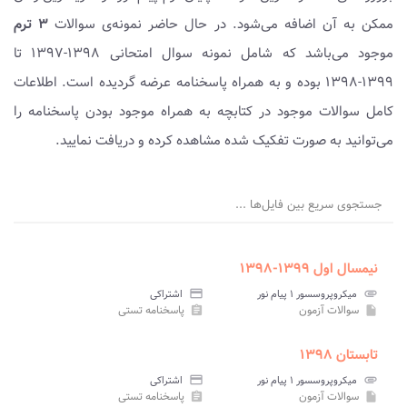
ممکن به آن اضافه می‌شود. در حال حاضر نمونه‌ی سوالات
۳ ترم
موجود می‌باشد که شامل نمونه سوال امتحانی ۱۳۹۸-۱۳۹۷ تا
۱۳۹۹-۱۳۹۸ بوده و به همراه پاسخنامه عرضه گردیده است. اطلاعات
کامل سوالات موجود در کتابچه به همراه موجود بودن پاسخنامه را
می‌توانید به صورت تفکیک شده مشاهده کرده و دریافت نمایید.
جستجوی سریع بین فایل‌ها ...
نیمسال اول ۱۳۹۹-۱۳۹۸
attachment
میکروپروسسور ۱ پیام نور
credit_card
اشتراکی
سوالات آزمون
پاسخنامه تستی
assignment
insert_drive_file
تابستان ۱۳۹۸
attachment
میکروپروسسور ۱ پیام نور
credit_card
اشتراکی
سوالات آزمون
پاسخنامه تستی
assignment
insert_drive_file