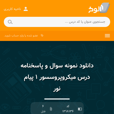
person
ناحیه کاربری
عضو شده
یا
وارد حساب
شوید.
local_offer
دانلود نمونه سوال و پاسخنامه
درس میکروپروسسور ۱ پیام
نور
کد
۶
attach_file
import_contacts
۱۳۱۸۱۳۶
فایل