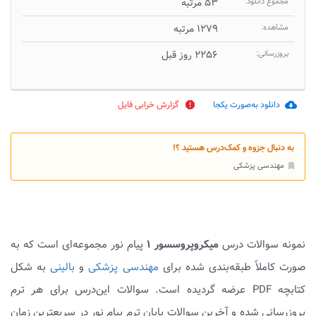
مجموع دانلود:
۵۳ مرتبه
مشاهده:
۱۲۷۹ مرتبه
بروزرسانی:
۲۲۵۶ روز قبل
دانلود به‌صورت یکجا
گزارش خرابی فایل
report
cloud_download
به دنبال جزوه و کمک‌درس هستید ؟!
مهندسی پزشکی
bookmark
نمونه سوالات درس
میکروپروسسور ۱
پیام نور مجموعه‌ای است که به
صورت کاملاً طبقه‌بندی شده برای
مهندسی پزشکی
و
بالینی
به شکل
کتابچه PDF عرضه گردیده است. سوالات این‌درس برای هر ترم
بروزرسانی شده و آخرین سوالات پایان ترم پیام نور در سریعترین زمان