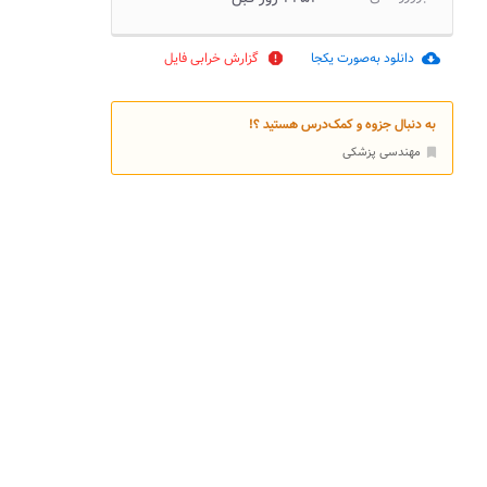
دانلود به‌صورت یکجا
گزارش خرابی فایل
report
cloud_download
به دنبال جزوه و کمک‌درس هستید ؟!
مهندسی پزشکی
bookmark