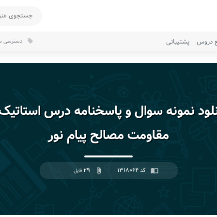
ع دروس
پشتیبانی
دسترسی سر
local_offer
نلود نمونه سوال و پاسخنامه درس استاتیک 
مقاومت مصالح پیام نور
کد ۱۳۱۸۰۶۴
۲۹
import_contacts
attach_file
فایل