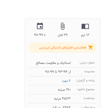
insert_invitation
attach_file
import_contacts
۱۲ ترم
۲۹
۹۹-۹۸
فایل
تا
shopping_cart
فعالسازی فایل‌های اشتراکی این‌درس
عنوان درس:
استاتیک و مقاومت مصالح
محدوده:
از ۹۴-۹۳ تا ۹۹-۹۸
رشته و گرایش:
۶ مورد
مجموع دانلود:
۱۹۰ مرتبه
مشاهده:
۴۵۲۳ مرتبه
بروزرسانی:
۲۲۵۲ روز قبل