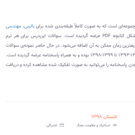
جموعه‌ای است که به صورت کاملاً طبقه‌بندی شده برای
بالینی
،
مهندسی
به شکل کتابچه PDF عرضه گردیده است. سوالات این‌درس برای هر ترم
ریعترین زمان ممکن به آن اضافه می‌شود. در حال حاضر نمونه‌ی سوالات
موجود می‌باشد که شامل نمونه سوال امتحانی ۱۳۹۴-۱۳۹۳ تا ۱۳۹۹-۱۳۹۸ بوده و به همراه پاسخنامه عرضه گردیده است.
ودن پاسخنامه را می‌توانید به صورت تفکیک شده مشاهده کرده و دریافت
تابستان ۱۳۹۸
assignment
insert_drive_file
assign
نامه
سوالات
پاسخنامه
attachment
استاتیک و مقاومت مصالح پیام نور
credit_card
اشتراکی
تی
آزمون
تستی