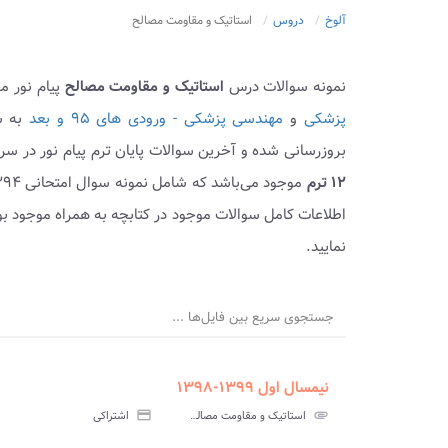
آلوخ
دروس
استاتیک و مقاومت مصالح
نمونه سوالات درس
استاتیک و مقاومت مصالح
پیام نور م
پزشکی
و
مهندسی پزشکی - ورودی های ۹۵ و بعد
بروزرسانی شده و آخرین سوالات پایان ترم پیام نور در س
۱۲ ترم
اطلاعات کامل سوالات موجود در کتابچه به همراه موجود ب
نمایید.
جستجوی سریع بین فایل‌ها ...
نیمسال اول ۱۳۹۹-۱۳۹۸
ment
insert_drive_file
سوالات
پاسخ
attachment
استاتیک و مقاومت مصالح پیام نور
credit_card
اشتراکی
آزمون
تس