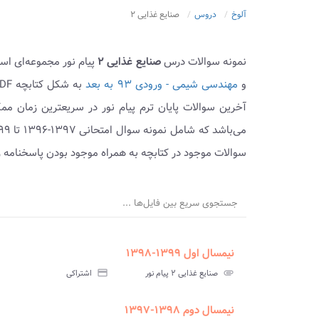
آلوخ
دروس
صنایع غذایی ۲
نمونه سوالات درس
صنایع غذایی ۲
پیام نور مجموعه‌ای اس
و
مهندسی شیمی - ورودی ۹۳ به بعد
آخرین سوالات پایان ترم پیام نور در سریعترین زمان م
سوالات موجود در کتابچه به همراه موجود بودن پاسخنامه ر
جستجوی سریع بین فایل‌ها ...
نیمسال اول ۱۳۹۹-۱۳۹۸
ment
insert_drive_file
سوالات
پاسخ
attachment
صنایع غذایی ۲ پیام نور
credit_card
اشتراکی
آزمون
تس
نیمسال دوم ۱۳۹۸-۱۳۹۷
ment
insert_drive_file