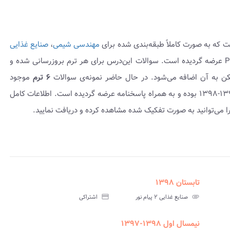
ت که به صورت کاملاً طبقه‌بندی شده برای
مهندسی شیمی
،
صنایع غذایی
به شکل کتابچه PDF عرضه گردیده است. سوالات این‌درس برای هر ترم بروزرسانی شده و
مکن به آن اضافه می‌شود. در حال حاضر نمونه‌ی سوالات
۶ ترم
موجود
می‌باشد که شامل نمونه سوال امتحانی ۱۳۹۷-۱۳۹۶ تا ۱۳۹۹-۱۳۹۸ بوده و به همراه پاسخنامه عرضه گردیده است. اطلاعات کامل
ا می‌توانید به صورت تفکیک شده مشاهده کرده و دریافت نمایید.
تابستان ۱۳۹۸
assignment
insert_drive_file
assign
نامه
سوالات
پاسخنامه
attachment
صنایع غذایی ۲ پیام نور
credit_card
اشتراکی
تی
آزمون
تستی
نیمسال اول ۱۳۹۸-۱۳۹۷
assignment
insert_drive_file
assign