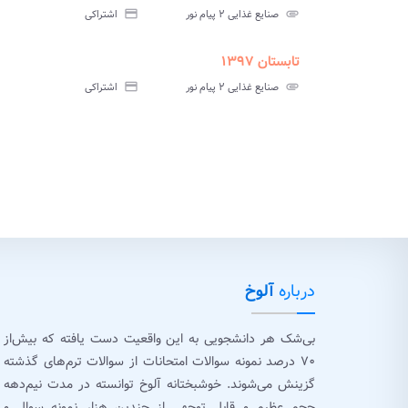
سوالات
پاسخ
attachment
صنایع غذایی ۲ پیام نور
credit_card
اشتراکی
آزمون
تس
تابستان ۱۳۹۷
ment
insert_drive_file
سوالات
پاسخ
attachment
صنایع غذایی ۲ پیام نور
credit_card
اشتراکی
آزمون
تس
درباره
آلوخ
بی‌شک هر دانشجویی به این واقعیت دست یافته که بیش‌از
۷۰ درصد نمونه سوالات امتحانات از سوالات ترم‌های گذشته
گزینش می‌شوند. خوشبختانه آلوخ توانسته در مدت نیم‌دهه
حجم عظیم و قابل توجهی از چندین هزار نمونه سوال و