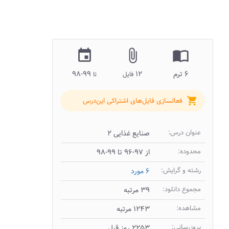
insert_invitation
attach_file
import_contacts
۶ ترم
۱۲
۹۹-۹۸
فایل
تا
shopping_cart
فعالسازی فایل‌های اشتراکی این‌درس
عنوان درس:
صنایع غذایی ۲
محدوده:
از ۹۷-۹۶ تا ۹۹-۹۸
رشته و گرایش:
۶ مورد
مجموع دانلود:
۳۹ مرتبه
مشاهده:
۱۲۴۳ مرتبه
بروزرسانی:
۲۲۵۳ روز قبل