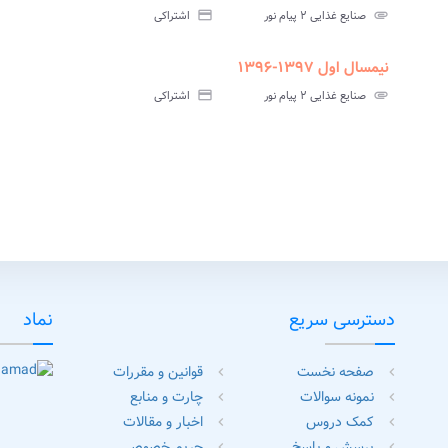
نامه
سوالات
پاسخنامه
attachment
صنایع غذایی ۲ پیام نور
credit_card
اشتراکی
تی
آزمون
تستی
نیمسال اول ۱۳۹۷-۱۳۹۶
assignment
insert_drive_file
assign
نامه
سوالات
پاسخنامه
attachment
صنایع غذایی ۲ پیام نور
credit_card
اشتراکی
تی
آزمون
تستی
دسترسی سریع
نماد
صفحه نخست
قوانین و مقررات
chevron_left
chevron_left
نمونه سوالات
چارت و منابع
chevron_left
chevron_left
کمک دروس
اخبار و مقالات
chevron_left
chevron_left
پرسش و پاسخ
حریم خصوصی
chevron_left
chevron_left