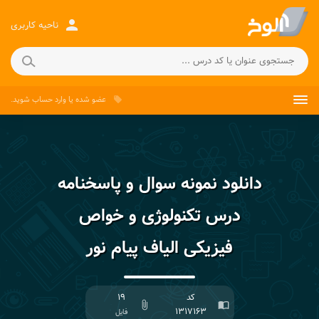
person
ناحیه کاربری
عضو شده
یا
وارد حساب
شوید.
local_offer
دانلود نمونه سوال و پاسخنامه
درس تکنولوژی و خواص
فیزیکی الیاف پیام نور
کد
۱۹
attach_file
import_contacts
۱۳۱۷۱۶۳
فایل