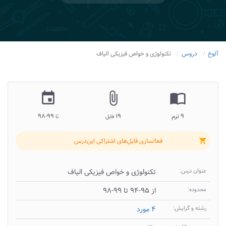
آلوخ
دروس
تکنولوژی و خواص فیزیکی الیاف
insert_invitation
attach_file
import_contacts
۹ ترم
۱۹
۹۹-۹۸
فایل
تا
فعالسازی فایل‌های اشتراکی این‌درس
shopping_cart
عنوان درس:
تکنولوژی و خواص فیزیکی الیاف
محدوده:
از ۹۵-۹۴ تا ۹۹-۹۸
رشته و گرایش:
۴ مورد