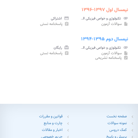
نیمسال اول ۱۳۹۷-۱۳۹۶
attachment
تکنولوژی و خواص فیزیکی الیاف پیام نور
credit_card
اشتراکی
سوالات آزمون
پاسخنامه تستی
assignment
insert_drive_file
نیمسال دوم ۱۳۹۵-۱۳۹۴
attachment
تکنولوژی و خواص فیزیکی الیاف پیام نور
card_giftcard
رایگان
سوالات آزمون
پاسخنامه تستی
assignment
insert_drive_file
پاسخنامه تشریحی
assignment_turned_in
صفحه نخست
قوانین و مقررات
chevron_left
chevron_left
نمونه سوالات
چارت و منابع
chevron_left
chevron_left
کمک دروس
اخبار و مقالات
chevron_left
chevron_left
پرسش و پاسخ
حریم خصوصی
chevron_left
chevron_left