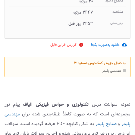
مجموع دانلود:
۲۰ مرتبه
مشاهده:
۲۴۴۷ مرتبه
بروزرسانی:
۲۲۵۳ روز قبل
دانلود به‌صورت یکجا
گزارش خرابی فایل
report
cloud_download
به دنبال جزوه و کمک‌درس هستید ؟!
مهندسی پلیمر
bookmark
نمونه سوالات درس
تکنولوژی و خواص فیزیکی الیاف
پیام نور
مجموعه‌ای است که به صورت کاملاً طبقه‌بندی شده برای
مهندسی
پلیمر
و
صنایع پلیمر
به شکل کتابچه PDF عرضه گردیده است. سوالات
این‌درس برای هر ترم بروزرسانی شده و آخرین سوالات پایان ترم پیام