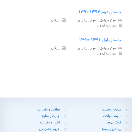
نیمسال دوم ۱۳۹۲-۱۳۹۱
attachment
میکروبیولوژی عمومی پیام نور
card_giftcard
رایگان
سوالات آزمون
insert_drive_file
نیمسال اول ۱۳۹۱-۱۳۹۰
attachment
میکروبیولوژی عمومی پیام نور
card_giftcard
رایگان
سوالات آزمون
insert_drive_file
صفحه نخست
قوانین و مقررات
chevron_left
chevron_left
نمونه سوالات
چارت و منابع
chevron_left
chevron_left
کمک دروس
اخبار و مقالات
chevron_left
chevron_left
پرسش و پاسخ
حریم خصوصی
chevron_left
chevron_left