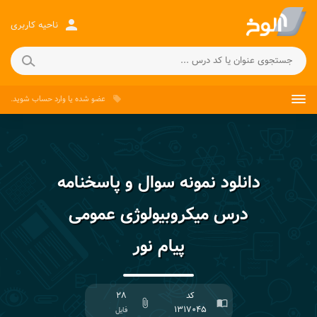
person
ناحیه کاربری
عضو شده
یا
وارد حساب
شوید.
local_offer
دانلود نمونه سوال و پاسخنامه
درس میکروبیولوژی عمومی
پیام نور
کد
۲۸
attach_file
import_contacts
۱۳۱۷۰۴۵
فایل