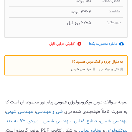
مجموع دانلود:
۱۵۱ مرتبه
مشاهده:
۴۳۲۴ مرتبه
بروزرسانی:
۲۲۵۵ روز قبل
دانلود به‌صورت یکجا
گزارش خرابی فایل
report
cloud_download
به دنبال جزوه و کمک‌درس هستید ؟!
فنی و مهندسی
مهندسی شیمی
bookmark
bookmark
نمونه سوالات درس
میکروبیولوژی عمومی
پیام نور مجموعه‌ای است که
به صورت کاملاً طبقه‌بندی شده برای
فنی و مهندسی
،
مهندسی شیمی
،
مهندسی شیمی
،
صنایع غذایی
،
مهندسی شیمی - ورودی ۹۳ به بعد
،
بیوتکنولوژی
و
صنایع غذایی
به شکل کتابچه PDF عرضه گردیده است.