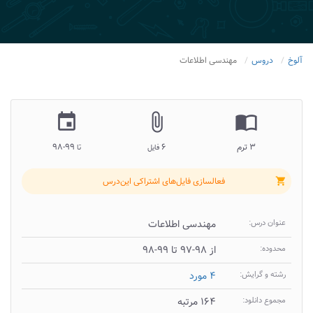
آلوخ
دروس
مهندسی اطلاعات
insert_invitation
attach_file
import_contacts
۳ ترم
۶
۹۹-۹۸
فایل
تا
فعالسازی فایل‌های اشتراکی این‌درس
shopping_cart
عنوان درس:
مهندسی اطلاعات
محدوده:
از ۹۸-۹۷ تا ۹۹-۹۸
رشته و گرایش:
۴ مورد
مجموع دانلود:
۱۶۴ مرتبه