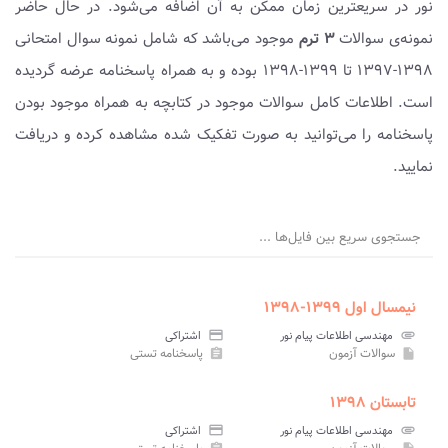
نور در سریعترین زمان ممکن به آن اضافه می‌شود. در حال حاضر
نمونه‌ی سوالات
۳ ترم
موجود می‌باشد که شامل نمونه سوال امتحانی
۱۳۹۸-۱۳۹۷ تا ۱۳۹۹-۱۳۹۸ بوده و به همراه پاسخنامه عرضه گردیده
است. اطلاعات کامل سوالات موجود در کتابچه به همراه موجود بودن
پاسخنامه را می‌توانید به صورت تفکیک شده مشاهده کرده و دریافت
نمایید.
جستجوی سریع بین فایل‌ها ...
نیمسال اول ۱۳۹۹-۱۳۹۸
attachment
مهندسی اطلاعات پیام نور
credit_card
اشتراکی
سوالات آزمون
پاسخنامه تستی
assignment
insert_drive_file
تابستان ۱۳۹۸
attachment
مهندسی اطلاعات پیام نور
credit_card
اشتراکی