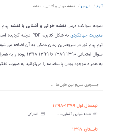
آلوخ
دروس
نقشه خوانی و آشنایی با نقشه
نمونه سوالات درس
نقشه خوانی و آشنایی با نقشه
پیام ن
مدیریت جهانگردی
به شکل کتابچه PDF عر
ترم پیام نور در سریعترین زمان ممکن به آن اضافه می‌شو
سوال امتحانی ۱۳۹۰-۸۹
به همراه موجود بودن پاسخنامه را می‌توانید به صورت تفک
جستجوی سریع بین فایل‌ها ...
نیمسال اول ۱۳۹۹-۱۳۹۸
ment
insert_drive_file
سوالات
پاسخ
attachment
نقشه خوانی و آشنایی با نقشه پیام نور
credit_card
اشتراکی
آزمون
تس
تابستان ۱۳۹۷
ment
insert_drive_file