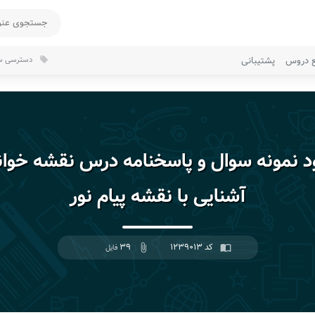
ع دروس
پشتیبانی
دسترسی سر
local_offer
ود نمونه سوال و پاسخنامه درس نقشه خوان
آشنایی با نقشه پیام نور
کد ۱۲۳۹۰۱۳
۳۹
import_contacts
attach_file
فایل