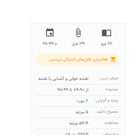
insert_invitation
attach_file
import_contacts
۲۲ ترم
۳۹
۹۹-۹۸
فایل
تا
shopping_cart
فعالسازی فایل‌های اشتراکی این‌درس
عنوان درس:
نقشه خوانی و آشنایی با نقشه
محدوده:
از ۹۰-۸۹ تا ۹۹-۹۸
رشته و گرایش:
۴ مورد
مجموع دانلود:
۵ مرتبه
مشاهده:
۵۶۱۹ مرتبه
بروزرسانی:
۲۲۵۳ روز قبل