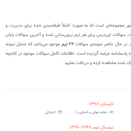
ور مجموعه‌ای است که به صورت کاملاً طبقه‌بندی شده برای
مدیریت
و
ضه گردیده است. سوالات این‌درس برای هر ترم بروزرسانی شده و آخرین سوالات پایان
د. در حال حاضر نمونه‌ی سوالات
۲۲ ترم
موجود می‌باشد که شامل نمونه
۱۳ تا ۱۳۹۹-۱۳۹۸ بوده و به همراه پاسخنامه عرضه گردیده است. اطلاعات کامل سوالات موجود در کتابچه
یک شده مشاهده کرده و دریافت نمایید.
تابستان ۱۳۹۸
assignment
insert_drive_file
assign
نامه
سوالات
پاسخنامه
attachment
نقشه خوانی و آشنایی با نقشه پیام نور
credit_card
اشتراکی
تی
آزمون
تستی
نیمسال دوم ۱۳۹۷-۱۳۹۶
assignment
insert_drive_file
assign