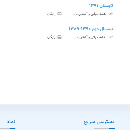
تابستان ۱۳۹۱
insert_drive_file
assign
نامه
سوالات
attachment
نقشه خوانی و آشنایی با نقشه پیام نور
card_giftcard
رایگان
تی
آزمون
نیمسال دوم ۱۳۹۰-۱۳۸۹
assignment
insert_drive_file
assign
نامه
سوالات
پاسخنامه
attachment
نقشه خوانی و آشنایی با نقشه پیام نور
card_giftcard
رایگان
تی
آزمون
تستی
insert_dri
لات
ون
دسترسی سریع
نماد