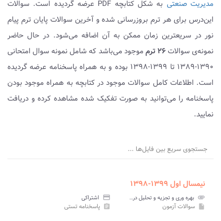
مدیریت صنعتی
به شکل کتابچه PDF عرضه گردیده است. سوالات
این‌درس برای هر ترم بروزرسانی شده و آخرین سوالات پایان ترم پیام
نور در سریعترین زمان ممکن به آن اضافه می‌شود. در حال حاضر
نمونه‌ی سوالات
۲۶ ترم
موجود می‌باشد که شامل نمونه سوال امتحانی
۱۳۹۰-۱۳۸۹ تا ۱۳۹۹-۱۳۹۸ بوده و به همراه پاسخنامه عرضه گردیده
است. اطلاعات کامل سوالات موجود در کتابچه به همراه موجود بودن
پاسخنامه را می‌توانید به صورت تفکیک شده مشاهده کرده و دریافت
نمایید.
جستجوی سریع بین فایل‌ها ...
نیمسال اول ۱۳۹۹-۱۳۹۸
attachment
بهره وری و تجزیه و تحلیل در بخش صنعت پیام نور
credit_card
اشتراکی
سوالات آزمون
پاسخنامه تستی
assignment
insert_drive_file