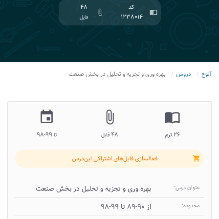
کد
۴۸
attach_file
import_contacts
۱۲۳۸۰۱۴
فایل
آلوخ
دروس
بهره وری و تجزیه و تحلیل در بخش صنعت
insert_invitation
attach_file
import_contacts
۲۶ ترم
۴۸
۹۹-۹۸
فایل
تا
فعالسازی فایل‌های اشتراکی این‌درس
shopping_cart
عنوان درس:
بهره وری و تجزیه و تحلیل در بخش صنعت
محدوده:
از ۹۰-۸۹ تا ۹۹-۹۸