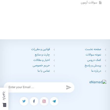
سوالات آزمون
insert_drive_file
صفحه نخست
قوانین و مقررات
chevron_left
chevron_left
نمونه سوالات
چارت و منابع
chevron_left
chevron_left
کمک دروس
اخبار و مقالات
chevron_left
chevron_left
پرسش و پاسخ
حریم خصوصی
chevron_left
chevron_left
درباره ما
تماس با ما
chevron_left
chevron_left
send
بازخورد
feedback