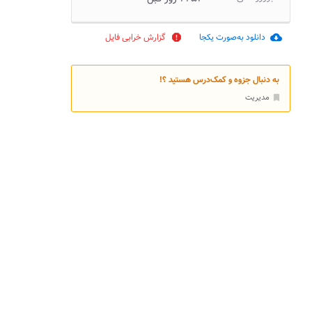
دانلود به‌صورت یکجا
گزارش خرابی فایل
report
cloud_download
به دنبال جزوه و کمک‌درس هستید ؟!
مدیریت
bookmark