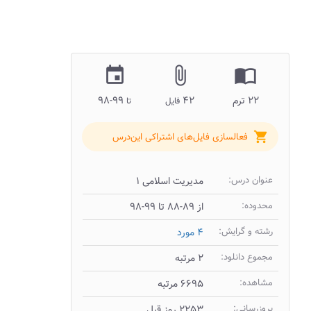
insert_invitation
attach_file
import_contacts
۲۲ ترم
۴۲
۹۹-۹۸
فایل
تا
shopping_cart
فعالسازی فایل‌های اشتراکی این‌درس
عنوان درس:
مدیریت اسلامی ۱
محدوده:
از ۸۹-۸۸ تا ۹۹-۹۸
رشته و گرایش:
۴ مورد
مجموع دانلود:
۲ مرتبه
مشاهده:
۶۶۹۵ مرتبه
بروزرسانی:
۲۲۵۳ روز قبل