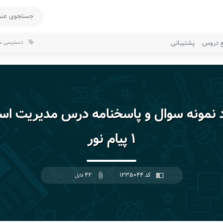
ع دروس
پشتیبانی
دسترسی سر
local_offer
د نمونه سوال و پاسخنامه درس مدیریت اس
۱ پیام نور
کد ۱۲۳۵۰۴۴
۴۲
import_contacts
attach_file
فایل