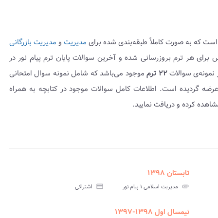
است که به صورت کاملاً طبقه‌بندی شده برای
مدیریت
و
مدیریت بازرگانی
لات این‌درس برای هر ترم بروزرسانی شده و آخرین سوالات پایان ترم پیام نور در
 نمونه‌ی سوالات
۲۲ ترم
موجود می‌باشد که شامل نمونه سوال امتحانی
 همراه پاسخنامه عرضه گردیده است. اطلاعات کامل سوالات موجود در کتابچه به همراه
اهده کرده و دریافت نمایید.
تابستان ۱۳۹۸
assignment
insert_drive_file
assign
نامه
سوالات
پاسخنامه
attachment
مدیریت اسلامی ۱ پیام نور
credit_card
اشتراکی
تی
آزمون
تستی
نیمسال اول ۱۳۹۸-۱۳۹۷
assignment
insert_drive_file
assign