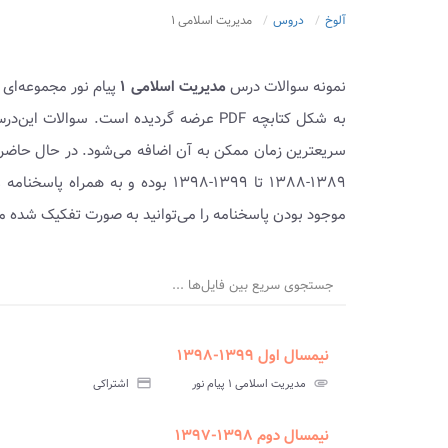
آلوخ
دروس
مدیریت اسلامی ۱
نمونه سوالات درس
مدیریت اسلامی ۱
پیام نور مجموعه‌ای 
به شکل کتابچه PDF عرضه گردیده است. سوا
سریعترین زمان ممکن به آن اضافه می‌شود. در حال حاضر
۱۳۸۹-۱۳۸۸ تا ۱۳۹۹-۱۳۹۸ بوده و به
موجود بودن پاسخنامه را می‌توانید به صورت تفکیک شده مش
جستجوی سریع بین فایل‌ها ...
نیمسال اول ۱۳۹۹-۱۳۹۸
ment
insert_drive_file
سوالات
پاسخ
attachment
مدیریت اسلامی ۱ پیام نور
credit_card
اشتراکی
آزمون
تس
نیمسال دوم ۱۳۹۸-۱۳۹۷
ment
insert_drive_file