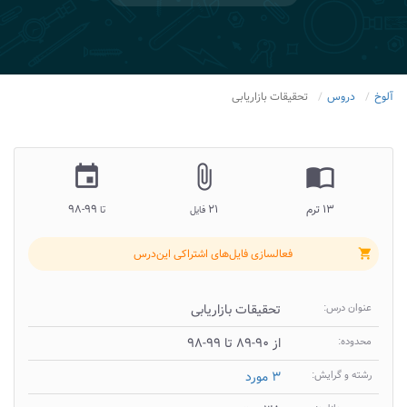
آلوخ
دروس
تحقیقات بازاریابی
insert_invitation
attach_file
import_contacts
۱۳ ترم
۲۱
۹۹-۹۸
فایل
تا
فعالسازی فایل‌های اشتراکی این‌درس
shopping_cart
عنوان درس:
تحقیقات بازاریابی
محدوده:
از ۹۰-۸۹ تا ۹۹-۹۸
رشته و گرایش:
۳ مورد