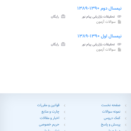
نیمسال دوم ۱۳۹۰-۱۳۸۹
attachment
تحقیقات بازاریابی پیام نور
card_giftcard
رایگان
سوالات آزمون
insert_drive_file
نیمسال اول ۱۳۹۰-۱۳۸۹
attachment
تحقیقات بازاریابی پیام نور
card_giftcard
رایگان
سوالات آزمون
insert_drive_file
صفحه نخست
قوانین و مقررات
chevron_left
chevron_left
نمونه سوالات
چارت و منابع
chevron_left
chevron_left
کمک دروس
اخبار و مقالات
chevron_left
chevron_left
پرسش و پاسخ
حریم خصوصی
chevron_left
chevron_left
درباره ما
تماس با ما