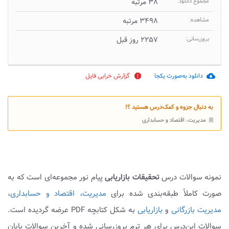
مجموع دانلود:
۳۸ مرتبه
مشاهده:
۳۴۹۸ مرتبه
بروزرسانی:
۲۲۵۷ روز قبل
دانلود به‌صورت یکجا
گزارش خرابی فایل
report
cloud_download
به دنبال جزوه و کمک‌درس هستید ؟!
مدیریت، اقتصاد و حسابداری
bookmark
نمونه سوالات درس
تحقیقات بازاریابی
پیام نور مجموعه‌ای است که به
صورت کاملاً طبقه‌بندی شده برای
مدیریت، اقتصاد و حسابداری
،
مدیریت بازرگانی
و
بازاریابی
به شکل کتابچه PDF عرضه گردیده است.
سوالات این‌درس برای هر ترم بروزرسانی شده و آخرین سوالات پایان