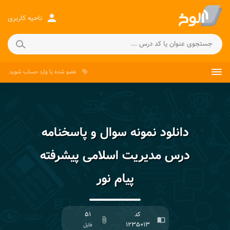
person
ناحیه کاربری
عضو شده
یا
وارد حساب
شوید.
local_offer
دانلود نمونه سوال و پاسخنامه
درس مدیریت اسلامی پیشرفته
پیام نور
کد
۵۱
attach_file
import_contacts
۱۲۳۵۰۱۳
فایل