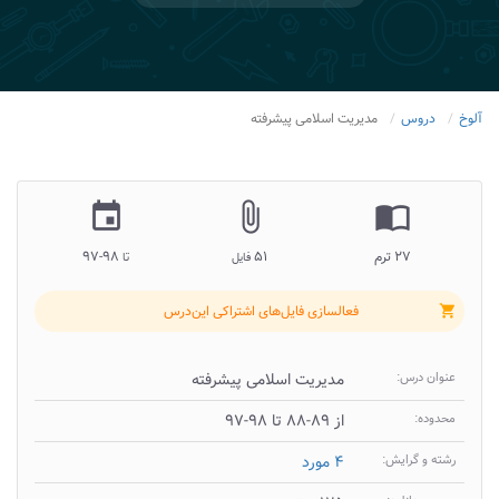
آلوخ
دروس
مدیریت اسلامی پیشرفته
insert_invitation
attach_file
import_contacts
۲۷ ترم
۵۱
۹۸-۹۷
فایل
تا
فعالسازی فایل‌های اشتراکی این‌درس
shopping_cart
عنوان درس:
مدیریت اسلامی پیشرفته
محدوده:
از ۸۹-۸۸ تا ۹۸-۹۷
رشته و گرایش:
۴ مورد