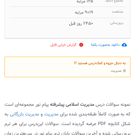
مجموع دانلود:
۱۲۵ مرتبه
مشاهده:
۹۰۱۹ مرتبه
بروزرسانی:
۲۴۵۰ روز قبل
دانلود به‌صورت یکجا
گزارش خرابی فایل
report
cloud_download
به دنبال جزوه و کمک‌درس هستید ؟!
مدیریت
bookmark
نمونه سوالات درس
مدیریت اسلامی پیشرفته
پیام نور مجموعه‌ای است
که به صورت کاملاً طبقه‌بندی شده برای
مدیریت
و
مدیریت بازرگانی
به
شکل کتابچه PDF عرضه گردیده است. سوالات این‌درس برای هر ترم
بروزرسانی شده و آخرین سوالات پایان ترم پیام نور در سریعترین زمان