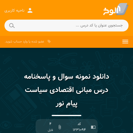
person
ناحیه کاربری
عضو شده
یا
وارد حساب
شوید.
local_offer
دانلود نمونه سوال و پاسخنامه
درس مبانی اقتصادی سیاست
پیام نور
کد
۴
attach_file
import_contacts
۱۲۳۱۰۹۴
فایل