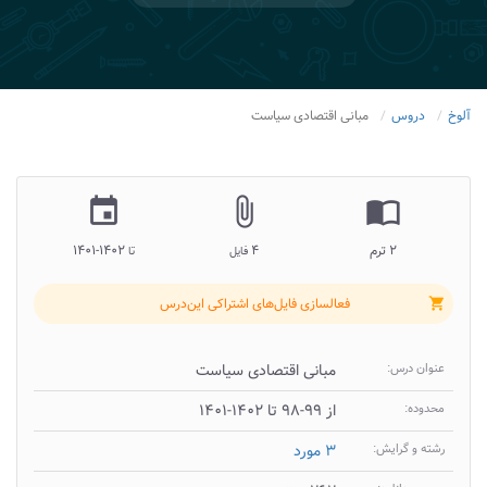
آلوخ
دروس
مبانی اقتصادی سیاست
insert_invitation
attach_file
import_contacts
۲ ترم
۴
۱۴۰۲-۱۴۰۱
فایل
تا
فعالسازی فایل‌های اشتراکی این‌درس
shopping_cart
عنوان درس:
مبانی اقتصادی سیاست
محدوده:
از ۹۹-۹۸ تا ۱۴۰۲-۱۴۰۱
رشته و گرایش:
۳ مورد