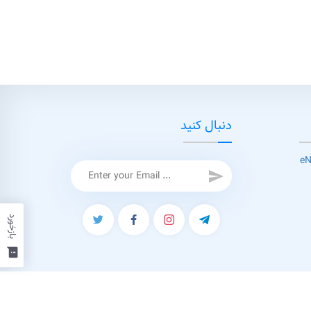
دنبال کنید
send
بازخورد
feedback