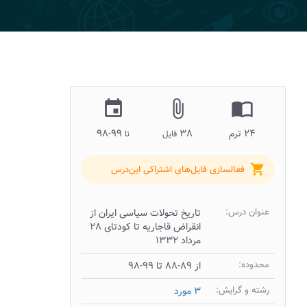
insert_invitation
attach_file
import_contacts
۲۴ ترم
۳۸
۹۹-۹۸
فایل
تا
shopping_cart
فعالسازی فایل‌های اشتراکی این‌درس
عنوان درس:
تاریخ تحولات سیاسی ایران از
انقراض قاجاریه تا کودتای ۲۸
مرداد ۱۳۳۲
محدوده:
از ۸۹-۸۸ تا ۹۹-۹۸
رشته و گرایش:
۳ مورد