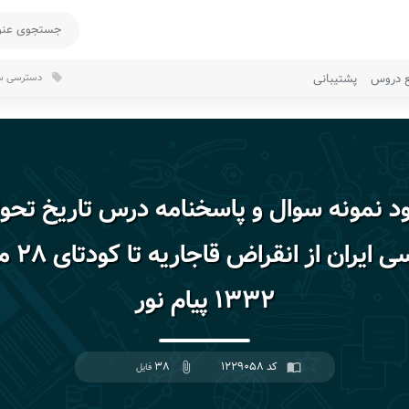
ع دروس
پشتیبانی
دسترسی سر
local_offer
ود نمونه سوال و پاسخنامه درس تاریخ تحو
سیاسی ایران از
۱۳۳۲ پیام نور
کد ۱۲۲۹۰۵۸
۳۸
import_contacts
attach_file
فایل