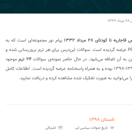
۱۳
 تا کودتای ۲۸ مرداد ۱۳۳۲
پیام نور مجموعه‌ای است که به
به شکل کتابچه PDF عرضه گردیده است. سوالات این‌درس برای هر ترم بروزرسانی شده و
کن به آن اضافه می‌شود. در حال حاضر نمونه‌ی سوالات
۲۴ ترم
موجود
می‌باشد که شامل نمونه سوال امتحانی ۱۳۸۹-۱۳۸۸ تا ۱۳۹۹-۱۳۹۸ بوده و به همراه پاسخنامه عرضه گردیده است. اطلاعات کامل
ا می‌توانید به صورت تفکیک شده مشاهده کرده و دریافت نمایید.
تابستان ۱۳۹۸
assignment
insert_drive_file
assign
نامه
سوالات
پاسخنامه
attachment
تاریخ تحولات سیاسی ایران از انقراض قاجاریه تا کودتای ۲۸ مرداد ۱۳۳۲ پیام نور
credit_card
اشتراکی
تی
آزمون
تستی