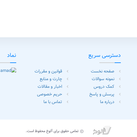
دسترسی سریع
نماد
صفحه نخست
قوانین و مقررات
chevron_left
chevron_left
نمونه سوالات
چارت و منابع
chevron_left
chevron_left
کمک دروس
اخبار و مقالات
chevron_left
chevron_left
پرسش و پاسخ
حریم خصوصی
chevron_left
chevron_left
درباره ما
تماس با ما
chevron_left
chevron_left
تمامی حقوق برای آلوخ محفوظ است.
copyright