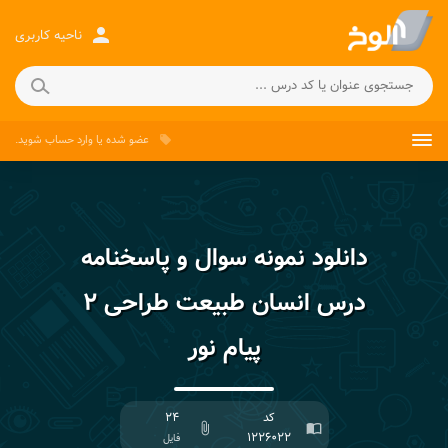
person
ناحیه کاربری
عضو شده
یا
وارد حساب
شوید.
local_offer
دانلود نمونه سوال و پاسخنامه
درس انسان طبیعت طراحی ۲
پیام نور
کد
۲۴
attach_file
import_contacts
۱۲۲۶۰۲۲
فایل