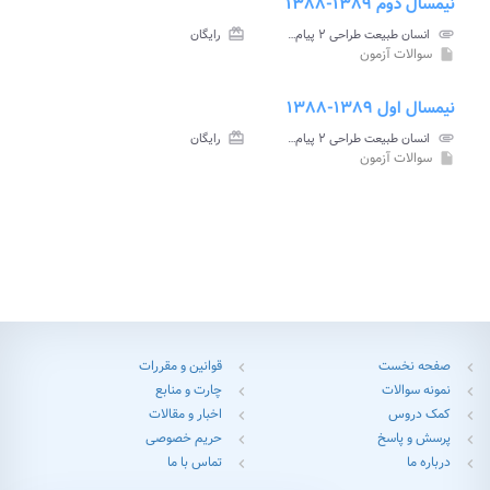
نیمسال دوم ۱۳۸۹-۱۳۸۸
attachment
انسان طبیعت طراحی ۲ پیام نور
card_giftcard
رایگان
سوالات آزمون
insert_drive_file
نیمسال اول ۱۳۸۹-۱۳۸۸
attachment
انسان طبیعت طراحی ۲ پیام نور
card_giftcard
رایگان
سوالات آزمون
insert_drive_file
صفحه نخست
قوانین و مقررات
chevron_left
chevron_left
نمونه سوالات
چارت و منابع
chevron_left
chevron_left
کمک دروس
اخبار و مقالات
chevron_left
chevron_left
پرسش و پاسخ
حریم خصوصی
chevron_left
chevron_left
درباره ما
تماس با ما
chevron_left
chevron_left