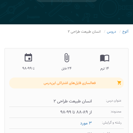
آلوخ
دروس
انسان طبیعت طراحی ۲
insert_invitation
attach_file
import_contacts
۱۴ ترم
۲۴
۹۹-۹۸
فایل
تا
فعالسازی فایل‌های اشتراکی این‌درس
shopping_cart
عنوان درس:
انسان طبیعت طراحی ۲
محدوده:
از ۸۹-۸۸ تا ۹۹-۹۸
رشته و گرایش:
۳ مورد