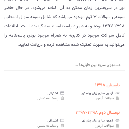
نور در سریعترین زمان ممکن به آن اضافه می‌شود. در حال حاضر
نمونه‌ی سوالات
۳ ترم
موجود می‌باشد که شامل نمونه سوال امتحانی
۱۳۹۸-۱۳۹۷ بوده و به همراه پاسخنامه عرضه گردیده است. اطلاعات
کامل سوالات موجود در کتابچه به همراه موجود بودن پاسخنامه را
می‌توانید به صورت تفکیک شده مشاهده کرده و دریافت نمایید.
جستجوی سریع بین فایل‌ها ...
تابستان ۱۳۹۸
attachment
آزمون سازی زبان پیام نور
credit_card
اشتراکی
سوالات آزمون
پاسخنامه تستی
assignment
insert_drive_file
نیمسال دوم ۱۳۹۸-۱۳۹۷
attachment
آزمون سازی زبان پیام نور
credit_card
اشتراکی
سوالات آزمون
پاسخنامه تستی
assignment
insert_drive_file