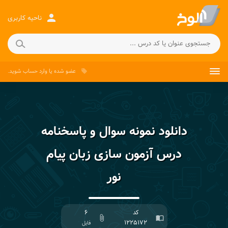
person
ناحیه کاربری
عضو شده
یا
وارد حساب
شوید.
local_offer
دانلود نمونه سوال و پاسخنامه
درس آزمون سازی زبان پیام
نور
کد
۶
attach_file
import_contacts
۱۲۲۵۱۷۲
فایل