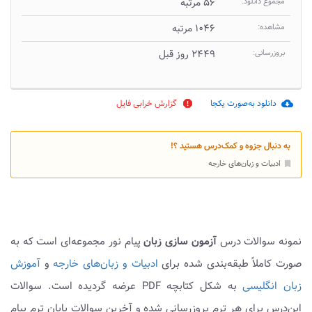
مجموع دانلود:
۵۶ مرتبه
مشاهده:
۱۰۴۶ مرتبه
بروزرسانی:
۲۴۴۹ روز قبل
دانلود به‌صورت یکجا
گزارش خرابی فایل
report
cloud_download
به دنبال جزوه و کمک‌درس هستید ؟!
ادبیات و زبان‌های خارجه
bookmark
نمونه سوالات درس
آزمون سازی زبان
پیام نور مجموعه‌ای است که به
صورت کاملاً طبقه‌بندی شده برای
ادبیات و زبان‌های خارجه
و
آموزش
زبان انگلیسی
به شکل کتابچه PDF عرضه گردیده است. سوالات
این‌درس برای هر ترم بروزرسانی شده و آخرین سوالات پایان ترم پیام