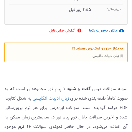
بروزرسانی:
۱۱۵۵ روز قبل
دانلود به‌صورت یکجا
گزارش خرابی فایل
report
cloud_download
به دنبال جزوه و کمک‌درس هستید ؟!
زبان ادبیات انگلیسی
bookmark
نمونه سوالات درس
گفت و شنود ۱
پیام نور مجموعه‌ای است که به
صورت کاملاً طبقه‌بندی شده برای
زبان ادبیات انگلیسی
به شکل کتابچه
PDF عرضه گردیده است. سوالات این‌درس برای هر ترم بروزرسانی
شده و آخرین سوالات پایان ترم پیام نور در سریعترین زمان ممکن به
آن اضافه می‌شود. در حال حاضر نمونه‌ی سوالات
۱۶ ترم
موجود