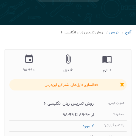
آلوخ
دروس
روش تدریس زبان انگلیسی ۴
insert_invitation
attach_file
import_contacts
۱۰ ترم
۱۶
۹۹-۹۸
فایل
تا
فعالسازی فایل‌های اشتراکی این‌درس
shopping_cart
عنوان درس:
روش تدریس زبان انگلیسی ۴
محدوده:
از ۹۰-۸۹ تا ۹۹-۹۸
رشته و گرایش:
۲ مورد