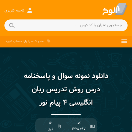
person
ناحیه کاربری
عضو شده
یا
وارد حساب
شوید.
local_offer
دانلود نمونه سوال و پاسخنامه
درس روش تدریس زبان
انگلیسی ۴ پیام نور
کد
۱۶
attach_file
import_contacts
۱۲۲۵۰۹۷
فایل