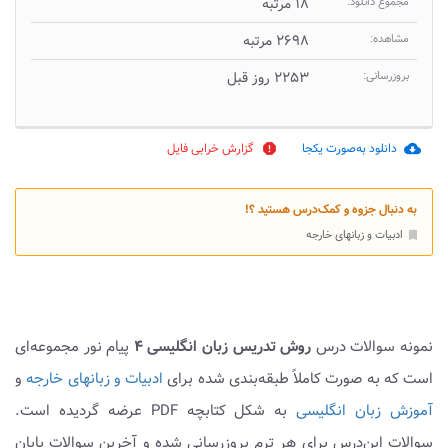
مجموع دانلود:
۱۸ مرتبه
مشاهده:
۲۶۹۸ مرتبه
بروزرسانی:
۲۲۵۳ روز قبل
دانلود به‌صورت یکجا
گزارش خرابی فایل
report
cloud_download
به دنبال جزوه و کمک‌درس هستید ؟!
ادبیات و زبانهای خارجه
bookmark
نمونه سوالات درس
روش تدریس زبان انگلیسی ۴
پیام نور مجموعه‌ای
است که به صورت کاملاً طبقه‌بندی شده برای
ادبیات و زبانهای خارجه
و
آموزش زبان انگلیسی
به شکل کتابچه PDF عرضه گردیده است.
سوالات این‌درس برای هر ترم بروزرسانی شده و آخرین سوالات پایان