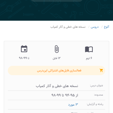
آلوخ
دروس
نسخه های خطی و آثار کمیاب
insert_invitation
attach_file
import_contacts
۶ ترم
۱۲
۹۹-۹۸
فایل
تا
فعالسازی فایل‌های اشتراکی این‌درس
shopping_cart
عنوان درس:
نسخه های خطی و آثار کمیاب
محدوده:
از ۹۵-۹۴ تا ۹۹-۹۸
رشته و گرایش:
۳ مورد