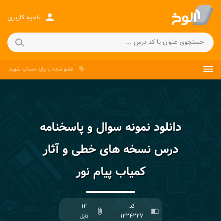
person
ناحیه کاربری
عضو شده
یا
وارد حساب
شوید.
local_offer
دانلود نمونه سوال و پاسخنامه
درس نسخه های خطی و آثار
کمیاب پیام نور
کد
۱۲
attach_file
import_contacts
۱۲۲۴۲۲۷
فایل