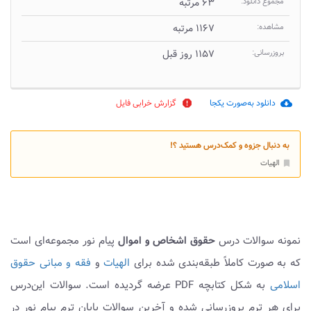
مجموع دانلود:
۶۳ مرتبه
مشاهده:
۱۱۶۷ مرتبه
بروزرسانی:
۱۱۵۷ روز قبل
دانلود به‌صورت یکجا
گزارش خرابی فایل
report
cloud_download
به دنبال جزوه و کمک‌درس هستید ؟!
الهیات
bookmark
نمونه سوالات درس
حقوق اشخاص و اموال
پیام نور مجموعه‌ای است
که به صورت کاملاً طبقه‌بندی شده برای
الهیات
و
فقه و مبانی حقوق
اسلامی
به شکل کتابچه PDF عرضه گردیده است. سوالات این‌درس
برای هر ترم بروزرسانی شده و آخرین سوالات پایان ترم پیام نور در