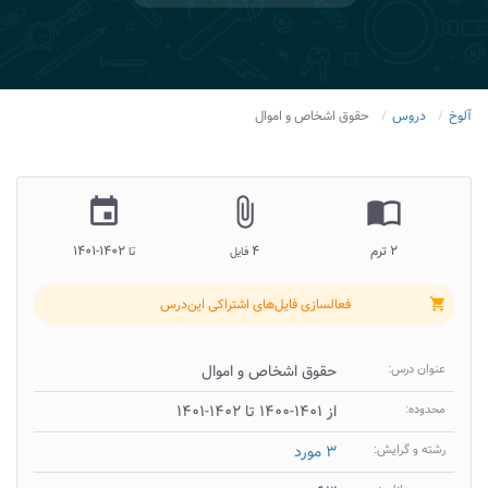
آلوخ
دروس
حقوق اشخاص و اموال
insert_invitation
attach_file
import_contacts
۲ ترم
۴
۱۴۰۲-۱۴۰۱
فایل
تا
فعالسازی فایل‌های اشتراکی این‌درس
shopping_cart
عنوان درس:
حقوق اشخاص و اموال
محدوده:
از ۱۴۰۱-۱۴۰۰ تا ۱۴۰۲-۱۴۰۱
رشته و گرایش:
۳ مورد