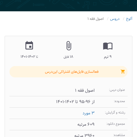
آلوخ
دروس
اصول فقه ۱
insert_invitation
attach_file
import_contacts
۹ ترم
۱۸
۱۴۰۲-۱۴۰۱
فایل
تا
فعالسازی فایل‌های اشتراکی این‌درس
shopping_cart
عنوان درس:
اصول فقه ۱
محدوده:
از ۹۶-۹۵ تا ۱۴۰۲-۱۴۰۱
رشته و گرایش:
۳ مورد
مجموع دانلود:
۶۰۹ مرتبه
مشاهده:
۳۹۶۰ مرتبه