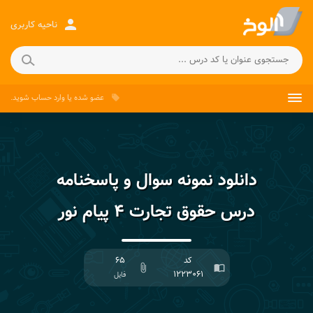
person
ناحیه کاربری
عضو شده
یا
وارد حساب
شوید.
local_offer
دانلود نمونه سوال و پاسخنامه
درس حقوق تجارت ۴ پیام نور
کد
۶۵
attach_file
import_contacts
۱۲۲۳۰۶۱
فایل