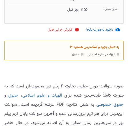
بروزرسانی:
۱۱۵۶ روز قبل
دانلود به‌صورت یکجا
گزارش خرابی فایل
report
cloud_download
به دنبال جزوه و کمک‌درس هستید ؟!
الهیات و علوم اسلامی
حقوق
bookmark
bookmark
نمونه سوالات درس
حقوق تجارت ۴
پیام نور مجموعه‌ای است که به
صورت کاملاً طبقه‌بندی شده برای
الهیات و علوم اسلامی
،
حقوق
و
حقوق خصوصی
به شکل کتابچه PDF عرضه گردیده است. سوالات
این‌درس برای هر ترم بروزرسانی شده و آخرین سوالات پایان ترم پیام
نور در سریعترین زمان ممکن به آن اضافه می‌شود. در حال حاضر