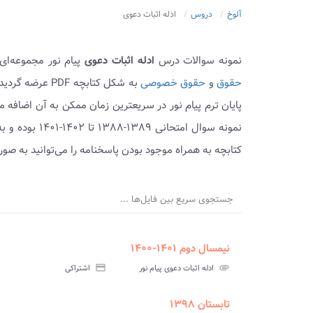
آلوخ
دروس
ادله اثبات دعوی
نمونه سوالات درس
ادله اثبات دعوی
پیام نور مجموعه‌ای
حقوق
و
حقوق خصوصی
به شکل کتابچه 
پایان ترم پیام نور در سریعترین زمان ممکن به آن اضافه 
نمونه سوال ام
کتابچه به همراه موجود بودن پاسخنامه را می‌توانید به ص
جستجوی سریع بین فایل‌ها ...
نیمسال دوم ۱۴۰۱-۱۴۰۰
ment
insert_drive_file
سوالات
پاسخ
attachment
ادله اثبات دعوی پیام نور
credit_card
اشتراکی
آزمون
تس
تابستان ۱۳۹۸
ment
insert_drive_file