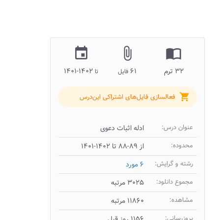
insert_invitation
attach_file
import_contacts
۳۲ ترم
۶۱
۱۴۰۲-۱۴۰۱
فایل
تا
shopping_cart
فعالسازی فایل‌های اشتراکی این‌درس
عنوان درس:
ادله اثبات دعوی
محدوده:
از ۸۹-۸۸ تا ۱۴۰۲-۱۴۰۱
رشته و گرایش:
۶ مورد
مجموع دانلود:
۳۰۲۵ مرتبه
مشاهده:
۱۱۸۶۰ مرتبه
بروزرسانی:
۱۱۵۶ روز قبل