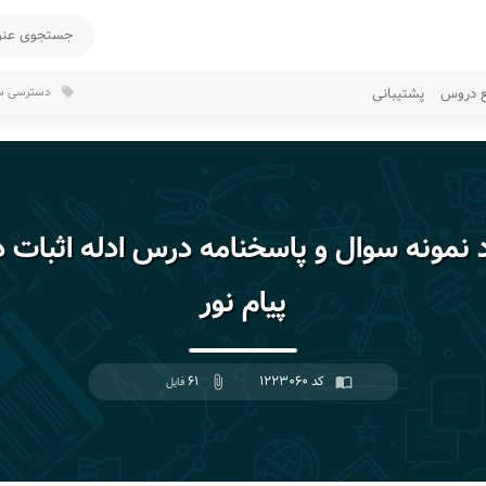
ع دروس
پشتیبانی
دسترسی سر
local_offer
د نمونه سوال و پاسخنامه درس ادله اثبات 
پیام نور
کد ۱۲۲۳۰۶۰
۶۱
import_contacts
attach_file
فایل