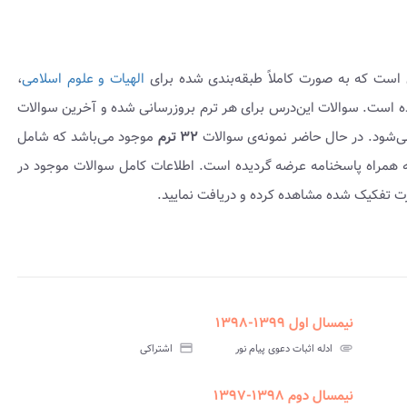
 است که به صورت کاملاً طبقه‌بندی شده برای
الهیات و علوم اسلامی
،
PDF عرضه گردیده است. سوالات این‌درس برای هر ترم بروزرسانی شده و آخرین سوالات
می‌شود. در حال حاضر نمونه‌ی سوالات
۳۲ ترم
موجود می‌باشد که شامل
تحانی ۱۳۸۹-۱۳۸۸ تا ۱۴۰۲-۱۴۰۱ بوده و به همراه پاسخنامه عرضه گردیده است. اطلاعات کامل سوالات موجود در
ورت تفکیک شده مشاهده کرده و دریافت نمایید.
نیمسال اول ۱۳۹۹-۱۳۹۸
assignment
insert_drive_file
assign
نامه
سوالات
پاسخنامه
attachment
ادله اثبات دعوی پیام نور
credit_card
اشتراکی
تی
آزمون
تستی
نیمسال دوم ۱۳۹۸-۱۳۹۷
assignment
insert_drive_file
assign