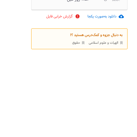
دانلود به‌صورت یکجا
گزارش خرابی فایل
report
cloud_download
به دنبال جزوه و کمک‌درس هستید ؟!
الهیات و علوم اسلامی
حقوق
bookmark
bookmark