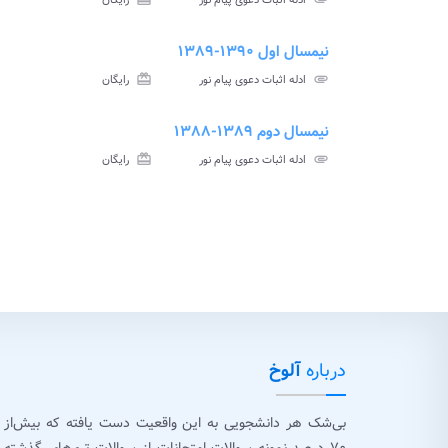
ادله اثبات دعوی پیام نور
رایگان
آزمون
تس
نیمسال اول ۱۳۹۰-۱۳۸۹
ment
insert_drive_file
سوالات
پاسخ
attachment
ادله اثبات دعوی پیام نور
card_giftcard
رایگان
آزمون
تس
نیمسال دوم ۱۳۸۹-۱۳۸۸
ment
insert_drive_file
سوالات
پاسخ
attachment
ادله اثبات دعوی پیام نور
card_giftcard
رایگان
آزمون
تس
درباره
آلوخ
بی‌شک هر دانشجویی به این واقعیت دست یافته که بیش‌از