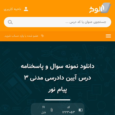
person
ناحیه کاربری
عضو شده
یا
وارد حساب
شوید.
local_offer
دانلود نمونه سوال و پاسخنامه
درس آیین دادرسی مدنی ۳
پیام نور
کد
۶۱
attach_file
import_contacts
۱۲۲۳۰۵۳
فایل