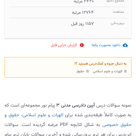
مجموع دانلود:
۴۴۲۰ مرتبه
مشاهده:
۱۲۷۶۴ مرتبه
بروزرسانی:
۱۱۵۷ روز قبل
دانلود به‌صورت یکجا
گزارش خرابی فایل
report
cloud_download
به دنبال جزوه و کمک‌درس هستید ؟!
الهیات و علوم اسلامی
حقوق
bookmark
bookmark
نمونه سوالات درس
آیین دادرسی مدنی ۳
پیام نور مجموعه‌ای است که
به صورت کاملاً طبقه‌بندی شده برای
الهیات و علوم اسلامی
،
حقوق
و
حقوق خصوصی
به شکل کتابچه PDF عرضه گردیده است. سوالات
این‌درس برای هر ترم بروزرسانی شده و آخرین سوالات پایان ترم پیام