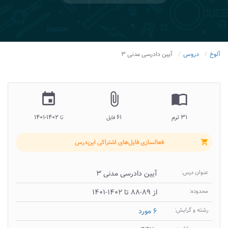
آلوخ
دروس
آیین دادرسی مدنی ۳
insert_invitation
attach_file
import_contacts
۳۱ ترم
۶۱
۱۴۰۲-۱۴۰۱
فایل
تا
فعالسازی فایل‌های اشتراکی این‌درس
shopping_cart
عنوان درس:
آیین دادرسی مدنی ۳
محدوده:
از ۸۹-۸۸ تا ۱۴۰۲-۱۴۰۱
رشته و گرایش:
۶ مورد