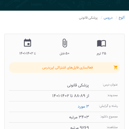
آلوخ
دروس
پزشکی قانونی
insert_invitation
attach_file
import_contacts
۲۵ ترم
۵۰
۱۴۰۲-۱۴۰۱
فایل
تا
فعالسازی فایل‌های اشتراکی این‌درس
shopping_cart
عنوان درس:
پزشکی قانونی
محدوده:
از ۸۹-۸۸ تا ۱۴۰۲-۱۴۰۱
رشته و گرایش:
۳ مورد
مجموع دانلود:
۳۴۰۳ مرتبه
مشاهده:
۹۲۶۹ مرتبه