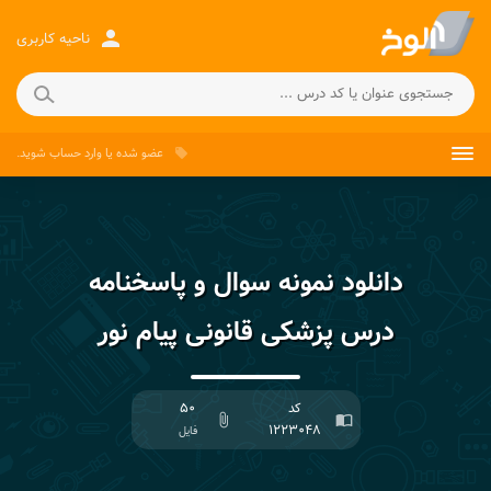
person
ناحیه کاربری
عضو شده
یا
وارد حساب
شوید.
local_offer
دانلود نمونه سوال و پاسخنامه
درس پزشکی قانونی پیام نور
کد
۵۰
attach_file
import_contacts
۱۲۲۳۰۴۸
فایل