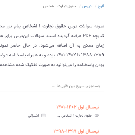
آلوخ
دروس
حقوق تجارت ۱ اشخاص
نمونه سوالات درس
حقوق تجارت ۱ اشخاص
پیام نور مج
کتابچه PDF عرضه گردیده است. سوالات این‌درس بر
زمان ممکن به آن اضافه می‌شود. در حال حاضر نمون
۱۳۸۹-۱۳۸۸ تا ۱۴۰۲-۱۴۰۱ بوده و به هم
بودن پاسخنامه را می‌توانید به صورت تفکیک شده مشاهده ک
جستجوی سریع بین فایل‌ها ...
نیمسال اول ۱۴۰۲-۱۴۰۱
ment
insert_drive_file
سوالات
پاسخ
attachment
حقوق تجارت ۱ اشخاص پیام نور
credit_card
اشتراکی
آزمون
تس
نیمسال اول ۱۳۹۹-۱۳۹۸
ment
insert_drive_file