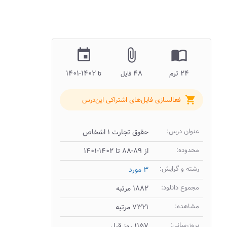
insert_invitation
attach_file
import_contacts
۲۴ ترم
۴۸
۱۴۰۲-۱۴۰۱
فایل
تا
shopping_cart
فعالسازی فایل‌های اشتراکی این‌درس
عنوان درس:
حقوق تجارت ۱ اشخاص
محدوده:
از ۸۹-۸۸ تا ۱۴۰۲-۱۴۰۱
رشته و گرایش:
۳ مورد
مجموع دانلود:
۱۸۸۲ مرتبه
مشاهده:
۷۳۲۱ مرتبه
بروزرسانی:
۱۱۵۷ روز قبل