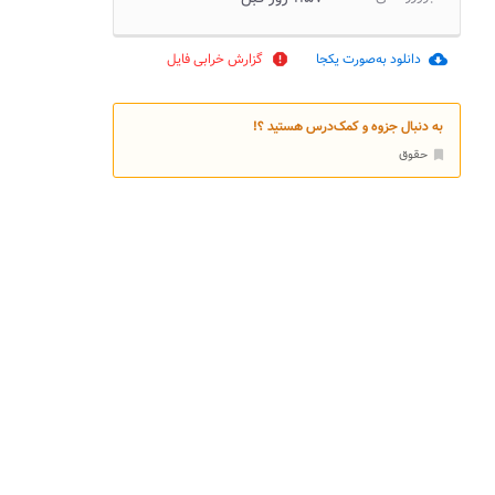
دانلود به‌صورت یکجا
گزارش خرابی فایل
report
cloud_download
به دنبال جزوه و کمک‌درس هستید ؟!
حقوق
bookmark