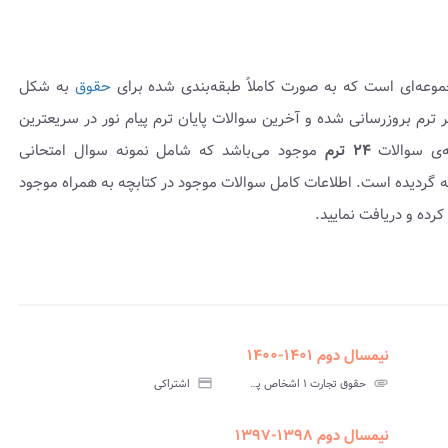
موعه‌ای است که به صورت کاملاً طبقه‌بندی شده برای
حقوق
به شکل
ای هر ترم بروزرسانی شده و آخرین سوالات پایان ترم پیام نور در سریعترین
ه‌ی سوالات
۲۴ ترم
موجود می‌باشد که شامل نمونه سوال امتحانی
راه پاسخنامه عرضه گردیده است. اطلاعات کامل سوالات موجود در کتابچه به همراه موجود
رده و دریافت نمایید.
نیمسال دوم ۱۴۰۱-۱۴۰۰
assignment
insert_drive_file
assign
نامه
سوالات
پاسخنامه
attachment
حقوق تجارت ۱ اشخاص پیام نور
credit_card
اشتراکی
تی
آزمون
تستی
نیمسال دوم ۱۳۹۸-۱۳۹۷
assignment
insert_drive_file
assign