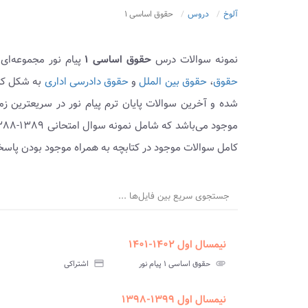
آلوخ
دروس
حقوق اساسی ۱
نمونه سوالات درس
حقوق اساسی ۱
پیام نور مجموعه‌ای
حقوق
،
حقوق بین الملل
و
حقوق دادرسی اداری
شده و آخرین سوالات پایان ترم پیام نور در سریعترین ز
کامل سوالات موجود در کتابچه به همراه موجود بودن پاسخن
جستجوی سریع بین فایل‌ها ...
نیمسال اول ۱۴۰۲-۱۴۰۱
ment
insert_drive_file
سوالات
پاسخ
attachment
حقوق اساسی ۱ پیام نور
credit_card
اشتراکی
آزمون
تس
نیمسال اول ۱۳۹۹-۱۳۹۸
ment
insert_drive_file