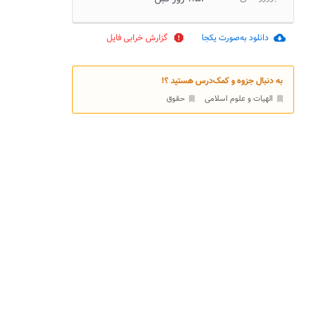
دانلود به‌صورت یکجا
گزارش خرابی فایل
report
cloud_download
به دنبال جزوه و کمک‌درس هستید ؟!
الهیات و علوم اسلامی
حقوق
bookmark
bookmark