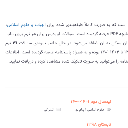
 است که به صورت کاملاً طبقه‌بندی شده برای
الهیات و علوم اسلامی
،
به شکل کتابچه PDF عرضه گردیده است. سوالات این‌درس برای هر ترم بروزرسانی
مان ممکن به آن اضافه می‌شود. در حال حاضر نمونه‌ی سوالات
۳۱ ترم
موجود می‌باشد که شامل نمونه سوال امتحانی ۱۳۸۹-۱۳۸۸ تا ۱۴۰۲-۱۴۰۱ بوده و به همراه پاسخنامه عرضه گردیده است. اطلاعات
امه را می‌توانید به صورت تفکیک شده مشاهده کرده و دریافت نمایید.
نیمسال دوم ۱۴۰۱-۱۴۰۰
assignment
insert_drive_file
assign
نامه
سوالات
پاسخنامه
attachment
حقوق اساسی ۱ پیام نور
credit_card
اشتراکی
تی
آزمون
تستی
تابستان ۱۳۹۸
assignment
insert_drive_file
assign