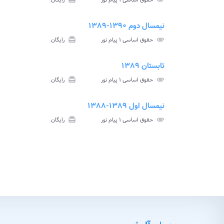
حقوق اساسی ۱ پیام نور
رایگان
آزمون
تس
نیمسال دوم ۱۳۹۰-۱۳۸۹
ve_file
سوا
attachment
حقوق اساسی ۱ پیام نور
card_giftcard
رایگان
آزم
تابستان ۱۳۸۹
ment
insert_drive_file
سوالات
پاسخ
attachment
حقوق اساسی ۱ پیام نور
card_giftcard
رایگان
آزمون
تس
نیمسال اول ۱۳۸۹-۱۳۸۸
ve_file
سوا
attachment
حقوق اساسی ۱ پیام نور
card_giftcard
رایگان
آزم