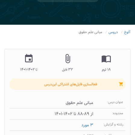
آلوخ
دروس
مبانی علم حقوق
insert_invitation
attach_file
import_contacts
۱۸ ترم
۳۲
۱۴۰۲-۱۴۰۱
فایل
تا
فعالسازی فایل‌های اشتراکی این‌درس
shopping_cart
عنوان درس:
مبانی علم حقوق
محدوده:
از ۸۹-۸۸ تا ۱۴۰۲-۱۴۰۱
رشته و گرایش:
۳ مورد