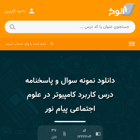
person
ناحیه کاربری
عضو شده
یا
وارد حساب
شوید.
local_offer
دانلود نمونه سوال و پاسخنامه
درس کاربرد کامپیوتر در علوم
اجتماعی پیام نور
کد
۳۷
attach_file
import_contacts
۱۲۲۲۲۰۴
فایل