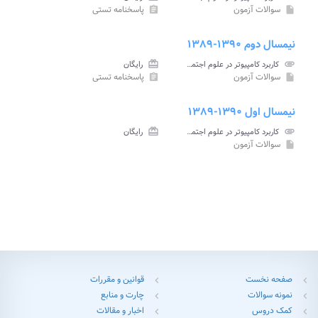
سوالات آزمون
پاسخنامه تستی
assignment
insert_drive_file
نیمسال دوم ۱۳۹۰-۱۳۸۹
attachment
کاربرد کامپیوتر در علوم اجتماعی پیام نور
card_giftcard
رایگان
سوالات آزمون
پاسخنامه تستی
assignment
insert_drive_file
نیمسال اول ۱۳۹۰-۱۳۸۹
attachment
کاربرد کامپیوتر در علوم اجتماعی پیام نور
card_giftcard
رایگان
سوالات آزمون
insert_drive_file
صفحه نخست
قوانین و مقررات
chevron_left
chevron_left
نمونه سوالات
چارت و منابع
chevron_left
chevron_left
کمک دروس
اخبار و مقالات
chevron_left
chevron_left