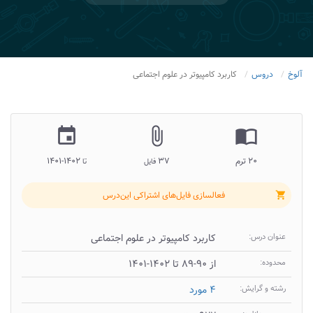
آلوخ
دروس
کاربرد کامپیوتر در علوم اجتماعی
insert_invitation
attach_file
import_contacts
۲۰ ترم
۳۷
۱۴۰۲-۱۴۰۱
فایل
تا
فعالسازی فایل‌های اشتراکی این‌درس
shopping_cart
عنوان درس:
کاربرد کامپیوتر در علوم اجتماعی
محدوده:
از ۹۰-۸۹ تا ۱۴۰۲-۱۴۰۱
رشته و گرایش:
۴ مورد