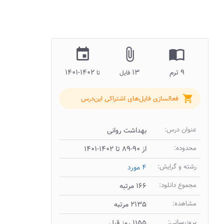
insert_invitation
attach_file
import_contacts
۹ ترم
۱۳
۱۴۰۲-۱۴۰۱
فایل
تا
shopping_cart
فعالسازی فایل‌های اشتراکی این‌درس
عنوان درس:
بهداشت روانی
محدوده:
از ۹۰-۸۹ تا ۱۴۰۲-۱۴۰۱
رشته و گرایش:
۴ مورد
مجموع دانلود:
۱۶۶ مرتبه
مشاهده:
۲۱۳۵ مرتبه
بروزرسانی:
۱۱۵۵ روز قبل