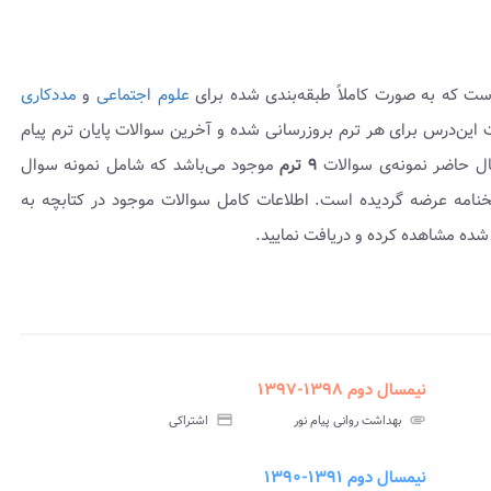
ست که به صورت کاملاً طبقه‌بندی شده برای
علوم اجتماعی
و
مددکاری
است. سوالات این‌درس برای هر ترم بروزرسانی شده و آخرین سوالات پایان ترم پیام
ال حاضر نمونه‌ی سوالات
۹ ترم
موجود می‌باشد که شامل نمونه سوال
۱۴۰ بوده و به همراه پاسخنامه عرضه گردیده است. اطلاعات کامل سوالات موجود در کتابچه به
شده مشاهده کرده و دریافت نمایید.
نیمسال دوم ۱۳۹۸-۱۳۹۷
assignment
insert_drive_file
assign
نامه
سوالات
پاسخنامه
attachment
بهداشت روانی پیام نور
credit_card
اشتراکی
تی
آزمون
تستی
نیمسال دوم ۱۳۹۱-۱۳۹۰
assignment
insert_drive_file
assign