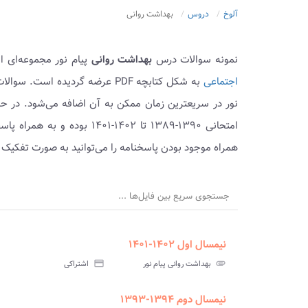
آلوخ
دروس
بهداشت روانی
نمونه سوالات درس
بهداشت روانی
پیام نور مجموعه‌ای ا
اجتماعی
به شکل کتابچه PDF عرضه گردیده 
نور در سریعترین زمان ممکن به آن اضافه می‌شود. در ح
امتحانی ۱۳۹۰-۱۳۸۹ تا ۱۴۰۲-۱
همراه موجود بودن پاسخنامه را می‌توانید به صورت تفکیک 
جستجوی سریع بین فایل‌ها ...
نیمسال اول ۱۴۰۲-۱۴۰۱
ment
insert_drive_file
سوالات
پاسخ
attachment
بهداشت روانی پیام نور
credit_card
اشتراکی
آزمون
تس
نیمسال دوم ۱۳۹۴-۱۳۹۳
ment
insert_drive_file