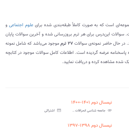
موعه‌ای است که به صورت کاملاً طبقه‌بندی شده برای
علوم اجتماعی
و
ضه گردیده است. سوالات این‌درس برای هر ترم بروزرسانی شده و آخرین سوالات پایان
د. در حال حاضر نمونه‌ی سوالات
۲۷ ترم
موجود می‌باشد که شامل نمونه
۱ تا ۱۴۰۲-۱۴۰۱ بوده و به همراه پاسخنامه عرضه گردیده است. اطلاعات کامل سوالات موجود در کتابچه
یک شده مشاهده کرده و دریافت نمایید.
نیمسال دوم ۱۴۰۱-۱۴۰۰
assignment
insert_drive_file
assign
نامه
سوالات
پاسخنامه
attachment
جامعه شناسی انحرافات پیام نور
credit_card
اشتراکی
تی
آزمون
تستی
نیمسال دوم ۱۳۹۸-۱۳۹۷
assignment
insert_drive_file
assign