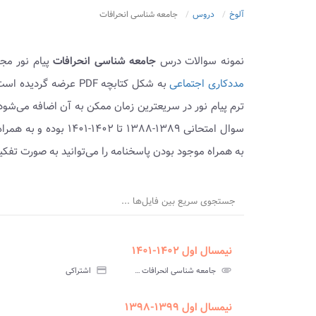
آلوخ
دروس
جامعه شناسی انحرافات
نمونه سوالات درس
جامعه شناسی انحرافات
پیام نور مج
مددکاری اجتماعی
به شکل کتابچه PDF عر
ترم پیام نور در سریعترین زمان ممکن به آن اضافه می‌شو
سوال امتحانی ۱۳۸۹-۳۸۸
به همراه موجود بودن پاسخنامه را می‌توانید به صورت تفک
جستجوی سریع بین فایل‌ها ...
نیمسال اول ۱۴۰۲-۱۴۰۱
ment
insert_drive_file
سوالات
پاسخ
attachment
جامعه شناسی انحرافات پیام نور
credit_card
اشتراکی
آزمون
تس
نیمسال اول ۱۳۹۹-۱۳۹۸
ment
insert_drive_file