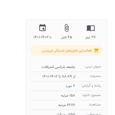
insert_invitation
attach_file
import_contacts
۲۷ ترم
۴۵
۱۴۰۲-۱۴۰۱
فایل
تا
shopping_cart
فعالسازی فایل‌های اشتراکی این‌درس
عنوان درس:
جامعه شناسی انحرافات
محدوده:
از ۸۹-۸۸ تا ۱۴۰۲-۱۴۰۱
رشته و گرایش:
۴ مورد
مجموع دانلود:
۱۵۸ مرتبه
مشاهده:
۶۶۷۶ مرتبه
بروزرسانی:
۱۱۵۷ روز قبل