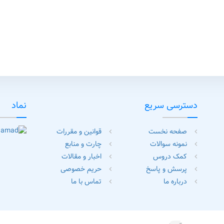
ون
دسترسی سریع
نماد
صفحه نخست
قوانین و مقررات
chevron_left
chevron_left
نمونه سوالات
چارت و منابع
chevron_left
chevron_left
کمک دروس
اخبار و مقالات
chevron_left
chevron_left
پرسش و پاسخ
حریم خصوصی
chevron_left
chevron_left
درباره ما
تماس با ما
chevron_left
chevron_left