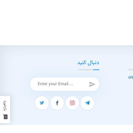
دنبال کنید
send
بازخورد
feedback