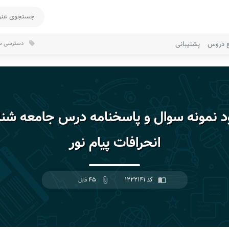
ع دروس
پشتیبانی
دسترسی سر
local_offer
ود نمونه سوال و پاسخنامه درس جامعه شن
انحرافات پیام نور
کد ۱۲۲۲۱۴۱
۴۵
import_contacts
attach_file
فایل