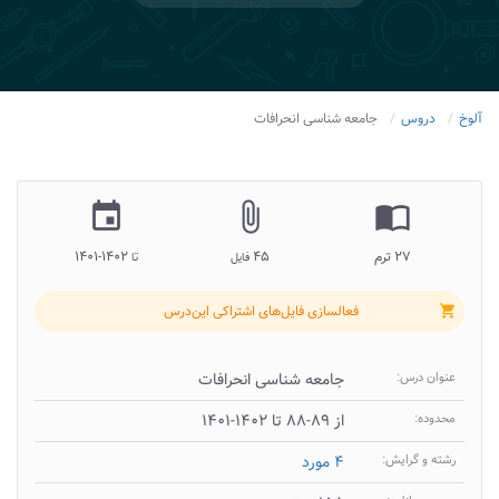
آلوخ
دروس
جامعه شناسی انحرافات
insert_invitation
attach_file
import_contacts
۲۷ ترم
۴۵
۱۴۰۲-۱۴۰۱
فایل
تا
فعالسازی فایل‌های اشتراکی این‌درس
shopping_cart
عنوان درس:
جامعه شناسی انحرافات
محدوده:
از ۸۹-۸۸ تا ۱۴۰۲-۱۴۰۱
رشته و گرایش:
۴ مورد