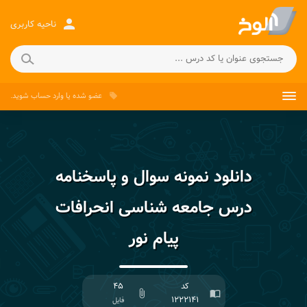
person
ناحیه کاربری
عضو شده
یا
وارد حساب
شوید.
local_offer
دانلود نمونه سوال و پاسخنامه
درس جامعه شناسی انحرافات
پیام نور
کد
۴۵
attach_file
import_contacts
۱۲۲۲۱۴۱
فایل