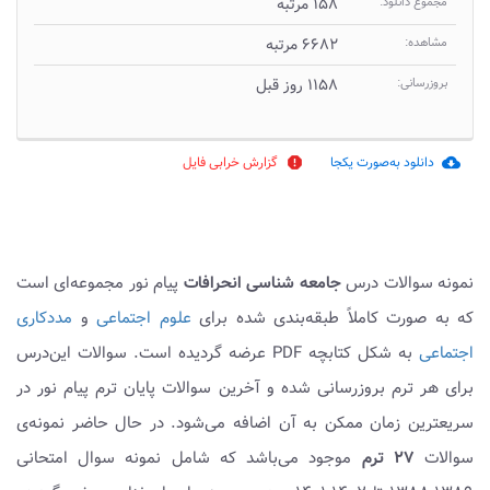
مجموع دانلود:
۱۵۸ مرتبه
مشاهده:
۶۶۸۲ مرتبه
بروزرسانی:
۱۱۵۸ روز قبل
دانلود به‌صورت یکجا
گزارش خرابی فایل
report
cloud_download
نمونه سوالات درس
جامعه شناسی انحرافات
پیام نور مجموعه‌ای است
که به صورت کاملاً طبقه‌بندی شده برای
علوم اجتماعی
و
مددکاری
اجتماعی
به شکل کتابچه PDF عرضه گردیده است. سوالات این‌درس
برای هر ترم بروزرسانی شده و آخرین سوالات پایان ترم پیام نور در
سریعترین زمان ممکن به آن اضافه می‌شود. در حال حاضر نمونه‌ی
سوالات
۲۷ ترم
موجود می‌باشد که شامل نمونه سوال امتحانی