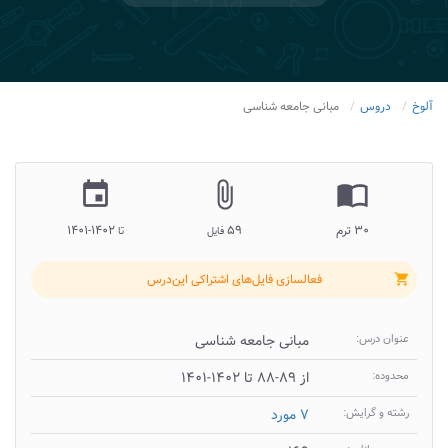
آلوخ
دروس
مبانی جامعه شناسی
insert_invitation
attach_file
import_contacts
۳۰ ترم
۵۹
۱۴۰۲-۱۴۰۱
فایل
تا
فعالسازی فایل‌های اشتراکی این‌درس
shopping_cart
عنوان درس:
مبانی جامعه شناسی
محدوده:
از ۸۹-۸۸ تا ۱۴۰۲-۱۴۰۱
رشته و گرایش:
۷ مورد