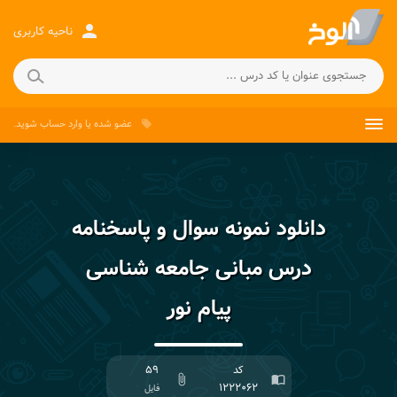
person
ناحیه کاربری
عضو شده
یا
وارد حساب
شوید.
local_offer
دانلود نمونه سوال و پاسخنامه
درس مبانی جامعه شناسی
پیام نور
کد
۵۹
attach_file
import_contacts
۱۲۲۲۰۶۲
فایل