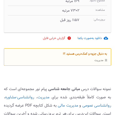
مجموع دانلود:
۱۶۹ مرتبه
مشاهده:
۷۳۰۲ مرتبه
بروزرسانی:
۱۱۵۷ روز قبل
دانلود به‌صورت یکجا
گزارش خرابی فایل
report
cloud_download
به دنبال جزوه و کمک‌درس هستید ؟!
مدیریت
bookmark
نمونه سوالات درس
مبانی جامعه شناسی
پیام نور مجموعه‌ای است که
به صورت کاملاً طبقه‌بندی شده برای
مدیریت
،
روانشناسی-مشاوره
،
روانشناسی عمومی
و
مدیریت مالی
به شکل کتابچه PDF عرضه گردیده
است. سوالات این‌درس برای هر ترم بروزرسانی شده و آخرین سوالات