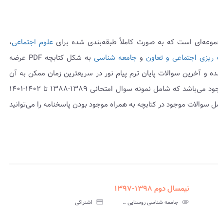
موعه‌ای است که به صورت کاملاً طبقه‌بندی شده برای
علوم اجتماعی
،
ه ریزی اجتماعی و تعاون
و
جامعه شناسی
به شکل کتابچه PDF عرضه
ه و آخرین سوالات پایان ترم پیام نور در سریعترین زمان ممکن به آن
موجود می‌باشد که شامل نمونه سوال امتحانی ۱۳۸۹-۱۳۸۸ تا ۱۴۰۲-۱۴۰۱
 سوالات موجود در کتابچه به همراه موجود بودن پاسخنامه را می‌توانید
نیمسال دوم ۱۳۹۸-۱۳۹۷
assignment
insert_drive_file
assign
نامه
سوالات
پاسخنامه
attachment
جامعه شناسی روستایی پیام نور
credit_card
اشتراکی
تی
آزمون
تستی