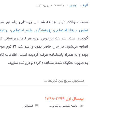
آلوخ
دروس
جامعه شناسی روستایی
نمونه سوالات درس
جامعه شناسی روستایی
پیام نور مج
تعاون و رفاه اجتماعی
،
پژوهشگری علوم اجتماعی
،
برنام
گردیده است. سوالات این‌درس برای هر ترم بروزرسانی شد
اضافه می‌شود. در حال حاضر نمونه‌ی سوالات
۲۱ ترم
بوده و به همراه پاسخنامه عرضه گردیده است. اطلاعات کامل
به صورت تفکیک شده مشاهده کرده و دریافت نمایید.
جستجوی سریع بین فایل‌ها ...
نیمسال اول ۱۳۹۹-۱۳۹۸
ment
insert_drive_file
سوالات
پاسخ
attachment
جامعه شناسی روستایی پیام نور
credit_card
اشتراکی
آزمون
تس