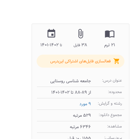
insert_invitation
attach_file
import_contacts
۲۱ ترم
۳۸
۱۴۰۲-۱۴۰۱
فایل
تا
shopping_cart
فعالسازی فایل‌های اشتراکی این‌درس
عنوان درس:
جامعه شناسی روستایی
محدوده:
از ۸۹-۸۸ تا ۱۴۰۲-۱۴۰۱
رشته و گرایش:
۹ مورد
مجموع دانلود:
۵۲۹ مرتبه
مشاهده:
۶۳۴۶ مرتبه
بروزرسانی:
۱۱۵۵ روز قبل