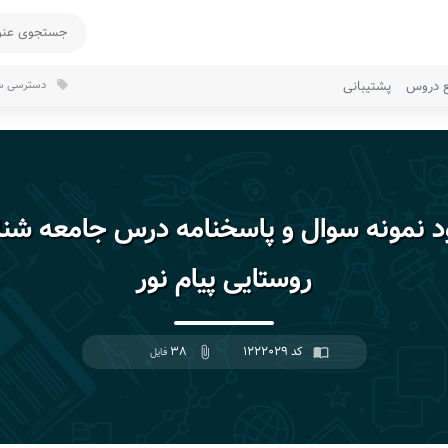
ع دروس
پشتیبانی
دسترسی سر
local_offer
ود نمونه سوال و پاسخنامه درس جامعه شن
روستایی پیام نور
کد ۱۲۲۲۰۲۹
۳۸
import_contacts
attach_file
فایل