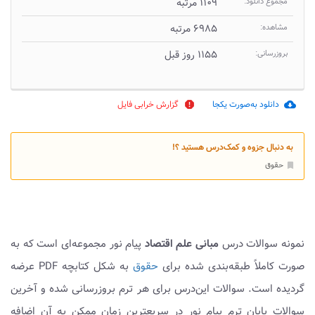
مجموع دانلود:
۱۱۰۹ مرتبه
مشاهده:
۶۹۸۵ مرتبه
بروزرسانی:
۱۱۵۵ روز قبل
دانلود به‌صورت یکجا
گزارش خرابی فایل
report
cloud_download
به دنبال جزوه و کمک‌درس هستید ؟!
حقوق
bookmark
نمونه سوالات درس
مبانی علم اقتصاد
پیام نور مجموعه‌ای است که به
صورت کاملاً طبقه‌بندی شده برای
حقوق
به شکل کتابچه PDF عرضه
گردیده است. سوالات این‌درس برای هر ترم بروزرسانی شده و آخرین
سوالات پایان ترم پیام نور در سریعترین زمان ممکن به آن اضافه