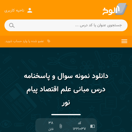
person
ناحیه کاربری
عضو شده
یا
وارد حساب
شوید.
local_offer
دانلود نمونه سوال و پاسخنامه
درس مبانی علم اقتصاد پیام
نور
کد
۳۸
attach_file
import_contacts
۱۲۲۱۰۳۷
فایل