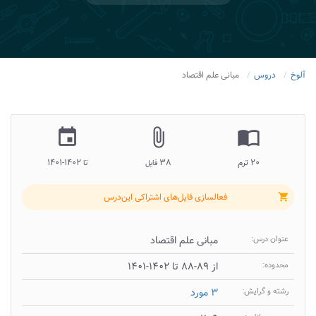
آلوخ
دروس
مبانی علم اقتصاد
insert_invitation
attach_file
import_contacts
۲۰ ترم
۳۸
۱۴۰۲-۱۴۰۱
فایل
تا
فعالسازی فایل‌های اشتراکی این‌درس
shopping_cart
عنوان درس:
مبانی علم اقتصاد
محدوده:
از ۸۹-۸۸ تا ۱۴۰۲-۱۴۰۱
رشته و گرایش:
۳ مورد