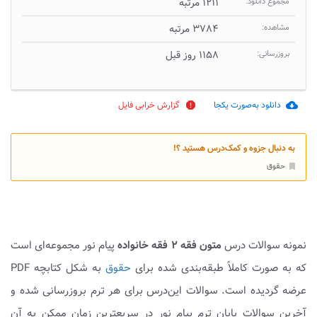
مجموع دانلود:
۱۲۱۱ مرتبه
مشاهده:
۳۷۸۴ مرتبه
بروزرسانی:
۱۱۵۸ روز قبل
دانلود به‌صورت یکجا
گزارش خرابی فایل
report
cloud_download
به دنبال جزوه و کمک‌درس هستید ؟!
حقوق
bookmark
نمونه سوالات درس
متون فقه ۲ فقه خانواده
پیام نور مجموعه‌ای است
که به صورت کاملاً طبقه‌بندی شده برای
حقوق
به شکل کتابچه PDF
عرضه گردیده است. سوالات این‌درس برای هر ترم بروزرسانی شده و
آخرین سوالات پایان ترم پیام نور در سریعترین زمان ممکن به آن