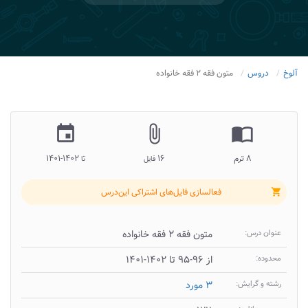
آلوخ
دروس
متون فقه ۲ فقه خانواده
insert_invitation
attach_file
import_contacts
۸ ترم
۱۶
۱۴۰۲-۱۴۰۱
فایل
تا
فعالسازی فایل‌های اشتراکی این‌درس
shopping_cart
عنوان درس:
متون فقه ۲ فقه خانواده
محدوده:
از ۹۶-۹۵ تا ۱۴۰۲-۱۴۰۱
رشته و گرایش:
۳ مورد