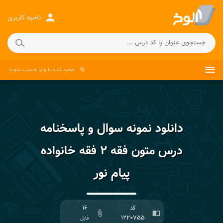
person
ناحیه کاربری
عضو شده
یا
وارد حساب
شوید.
local_offer
دانلود نمونه سوال و پاسخنامه
درس متون فقه ۲ فقه خانواده
پیام نور
کد
۱۶
attach_file
import_contacts
۱۲۲۰۷۵۵
فایل