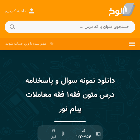
person
ناحیه کاربری
عضو شده
یا
وارد حساب
شوید.
local_offer
دانلود نمونه سوال و پاسخنامه
درس متون فقه۱ فقه معاملات
پیام نور
کد
۱۹
attach_file
import_contacts
۱۲۲۰۷۵۴
فایل