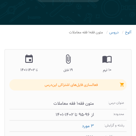
آلوخ
دروس
متون فقه۱ فقه معاملات
insert_invitation
attach_file
import_contacts
۱۰ ترم
۱۹
۱۴۰۲-۱۴۰۱
فایل
تا
فعالسازی فایل‌های اشتراکی این‌درس
shopping_cart
عنوان درس:
متون فقه۱ فقه معاملات
محدوده:
از ۹۶-۹۵ تا ۱۴۰۲-۱۴۰۱
رشته و گرایش:
۳ مورد