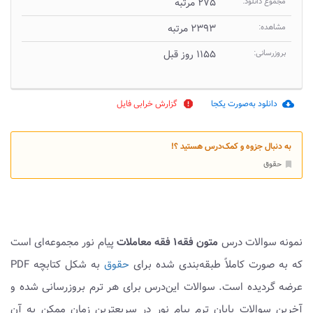
مجموع دانلود:
۲۷۵ مرتبه
مشاهده:
۲۳۹۳ مرتبه
بروزرسانی:
۱۱۵۵ روز قبل
دانلود به‌صورت یکجا
گزارش خرابی فایل
report
cloud_download
به دنبال جزوه و کمک‌درس هستید ؟!
حقوق
bookmark
نمونه سوالات درس
متون فقه۱ فقه معاملات
پیام نور مجموعه‌ای است
که به صورت کاملاً طبقه‌بندی شده برای
حقوق
به شکل کتابچه PDF
عرضه گردیده است. سوالات این‌درس برای هر ترم بروزرسانی شده و
آخرین سوالات پایان ترم پیام نور در سریعترین زمان ممکن به آن