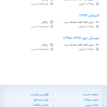
سوالات آزمون
پاسخنامه تستی
assignment
insert_drive_file
تابستان ۱۳۹۶
attachment
متون فقه۱ فقه معاملات پیام نور
card_giftcard
رایگان
سوالات آزمون
پاسخنامه تستی
assignment
insert_drive_file
نیمسال دوم ۱۳۹۶-۱۳۹۵
attachment
متون فقه۱ فقه معاملات پیام نور
card_giftcard
رایگان
سوالات آزمون
پاسخنامه تستی
assignment
insert_drive_file
صفحه نخست
قوانین و مقررات
chevron_left
chevron_left
نمونه سوالات
چارت و منابع
chevron_left
chevron_left
کمک دروس
اخبار و مقالات
chevron_left
chevron_left