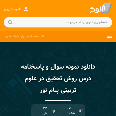
person
ناحیه کاربری
عضو شده
یا
وارد حساب
شوید.
local_offer
دانلود نمونه سوال و پاسخنامه
درس روش تحقیق در علوم
تربیتی پیام نور
کد
۳۲
attach_file
import_contacts
۱۲۲۰۵۱۰
فایل