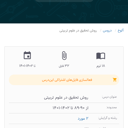
آلوخ
دروس
روش تحقیق در علوم تربیتی
insert_invitation
attach_file
import_contacts
۱۸ ترم
۳۲
۱۴۰۲-۱۴۰۱
فایل
تا
فعالسازی فایل‌های اشتراکی این‌درس
shopping_cart
عنوان درس:
روش تحقیق در علوم تربیتی
محدوده:
از ۹۰-۸۹ تا ۱۴۰۲-۱۴۰۱
رشته و گرایش:
۲ مورد