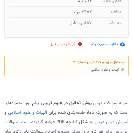
مجموع دانلود:
۱۲ مرتبه
مشاهده:
۴۴۷۲ مرتبه
بروزرسانی:
۱۱۵۷ روز قبل
دانلود به‌صورت یکجا
گزارش خرابی فایل
report
cloud_download
به دنبال جزوه و کمک‌درس هستید ؟!
الهیات و علوم اسلامی
bookmark
نمونه سوالات درس
روش تحقیق در علوم تربیتی
پیام نور مجموعه‌ای
است که به صورت کاملاً طبقه‌بندی شده برای
الهیات و علوم اسلامی
و
آموزش دینی عربی
به شکل کتابچه PDF عرضه گردیده است. سوالات
این‌درس برای هر ترم بروزرسانی شده و آخرین سوالات پایان ترم پیام