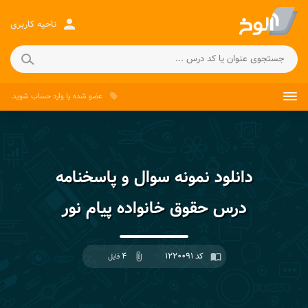
person
ناحیه کاربری
عضو شده
یا
وارد حساب
شوید.
local_offer
دانلود نمونه سوال و پاسخنامه
درس حقوق خانواده پیام نور
کد ۱۲۲۰۰۹۱
۴
import_contacts
attach_file
فایل