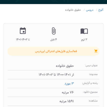
آلوخ
دروس
حقوق خانواده
insert_invitation
attach_file
import_contacts
۲ ترم
۴
۱۴۰۲-۱۴۰۱
فایل
تا
فعالسازی فایل‌های اشتراکی این‌درس
shopping_cart
عنوان درس:
حقوق خانواده
محدوده:
از ۱۴۰۱-۱۴۰۰ تا ۱۴۰۲-۱۴۰۱
رشته و گرایش:
۳ مورد
مجموع دانلود:
۷۶ مرتبه
مشاهده:
۱۵۹۱ مرتبه