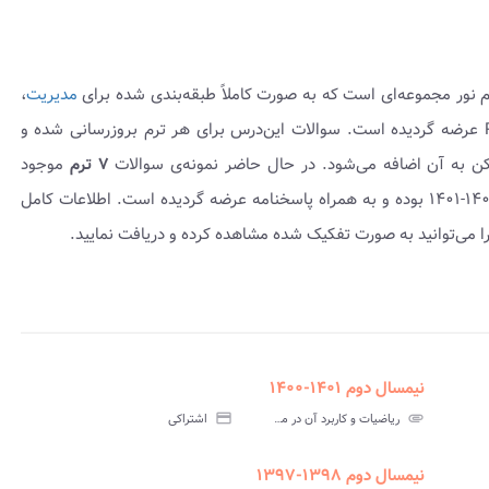
م نور مجموعه‌ای است که به صورت کاملاً طبقه‌بندی شده برای
مدیریت
،
به شکل کتابچه PDF عرضه گردیده است. سوالات این‌درس برای هر ترم بروزرسانی شده و
مکن به آن اضافه می‌شود. در حال حاضر نمونه‌ی سوالات
۷ ترم
موجود
می‌باشد که شامل نمونه سوال امتحانی ۱۳۹۷-۱۳۹۶ تا ۱۴۰۲-۱۴۰۱ بوده و به همراه پاسخنامه عرضه گردیده است. اطلاعات کامل
ا می‌توانید به صورت تفکیک شده مشاهده کرده و دریافت نمایید.
نیمسال دوم ۱۴۰۱-۱۴۰۰
assignment
insert_drive_file
assignment_t
نامه
سوالات
پاسخنامه
attachment
ریاضیات و کاربرد آن در مدیریت ۲ پیام نور
credit_card
اشتراکی
یحی
آزمون
تستی
نیمسال دوم ۱۳۹۸-۱۳۹۷
assignment_turned_in
assignment
insert_drive_file
assign