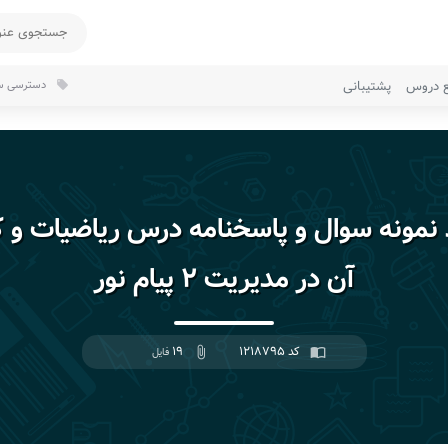
ع دروس
پشتیبانی
دسترسی سر
local_offer
 نمونه سوال و پاسخنامه درس ریاضیات و ک
آن در مدیریت ۲ پیام نور
کد ۱۲۱۸۷۹۵
۱۹
import_contacts
attach_file
فایل