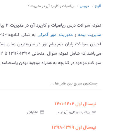
آلوخ
دروس
ریاضیات و کاربرد آن در مدیریت ۲
نمونه سوالات درس
ریاضیات و کاربرد آن در مدیریت ۲
پیا
مدیریت بیمه
و
مدیریت امور گمرکی
آخرین سوالات پایان ترم پیام نور در سریعترین زمان م
سوالات موجود در کتابچه به همراه موجود بودن پاسخنامه ر
جستجوی سریع بین فایل‌ها ...
نیمسال اول ۱۴۰۲-۱۴۰۱
urned_in
assignment
insert_drive_file
سوالات
پاسخنامه
پاسخ
attachment
ریاضیات و کاربرد آن در مدیریت ۲ پیام نور
credit_card
اشتراکی
آزمون
تستی
تشر
نیمسال اول ۱۳۹۹-۱۳۹۸
ment
insert_drive_file