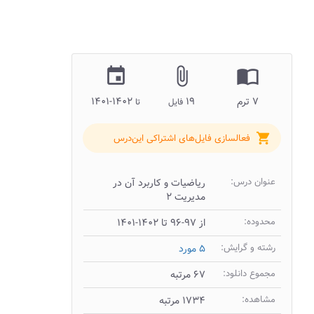
insert_invitation
attach_file
import_contacts
۷ ترم
۱۹
۱۴۰۲-۱۴۰۱
فایل
تا
shopping_cart
فعالسازی فایل‌های اشتراکی این‌درس
عنوان درس:
ریاضیات و کاربرد آن در
مدیریت ۲
محدوده:
از ۹۷-۹۶ تا ۱۴۰۲-۱۴۰۱
رشته و گرایش:
۵ مورد
مجموع دانلود:
۶۷ مرتبه
مشاهده:
۱۷۳۴ مرتبه