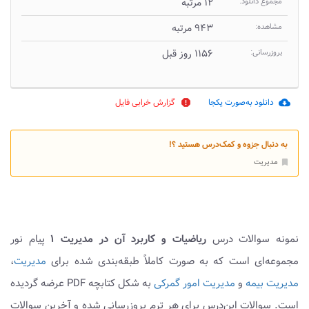
مجموع دانلود:
۱۲ مرتبه
مشاهده:
۹۴۳ مرتبه
بروزرسانی:
۱۱۵۶ روز قبل
دانلود به‌صورت یکجا
گزارش خرابی فایل
report
cloud_download
به دنبال جزوه و کمک‌درس هستید ؟!
مدیریت
bookmark
نمونه سوالات درس
ریاضیات و کاربرد آن در مدیریت ۱
پیام نور
مجموعه‌ای است که به صورت کاملاً طبقه‌بندی شده برای
مدیریت
،
مدیریت بیمه
و
مدیریت امور گمرکی
به شکل کتابچه PDF عرضه گردیده
است. سوالات این‌درس برای هر ترم بروزرسانی شده و آخرین سوالات