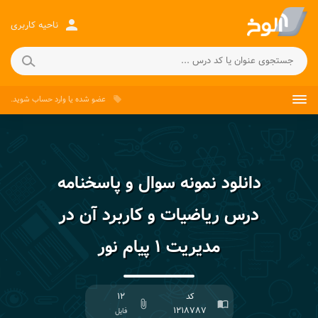
person
ناحیه کاربری
عضو شده
یا
وارد حساب
شوید.
local_offer
دانلود نمونه سوال و پاسخنامه
درس ریاضیات و کاربرد آن در
مدیریت ۱ پیام نور
کد
۱۲
attach_file
import_contacts
۱۲۱۸۷۸۷
فایل