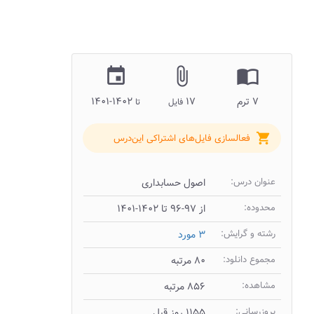
insert_invitation
attach_file
import_contacts
۷ ترم
۱۷
۱۴۰۲-۱۴۰۱
فایل
تا
shopping_cart
فعالسازی فایل‌های اشتراکی این‌درس
عنوان درس:
اصول حسابداری
محدوده:
از ۹۷-۹۶ تا ۱۴۰۲-۱۴۰۱
رشته و گرایش:
۳ مورد
مجموع دانلود:
۸۰ مرتبه
مشاهده:
۸۵۶ مرتبه
بروزرسانی:
۱۱۵۵ روز قبل