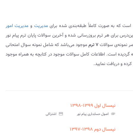
 است که به صورت کاملاً طبقه‌بندی شده برای
مدیریت
و
مدیریت امور
. سوالات این‌درس برای هر ترم بروزرسانی شده و آخرین سوالات پایان ترم پیام نور
ضر نمونه‌ی سوالات
۷ ترم
موجود می‌باشد که شامل نمونه سوال امتحانی
اه پاسخنامه عرضه گردیده است. اطلاعات کامل سوالات موجود در کتابچه به همراه موجود
رده و دریافت نمایید.
نیمسال اول ۱۳۹۹-۱۳۹۸
assignment
insert_drive_file
assignment_t
نامه
سوالات
پاسخنامه
attachment
اصول حسابداری پیام نور
credit_card
اشتراکی
یحی
آزمون
تستی
نیمسال دوم ۱۳۹۸-۱۳۹۷
assignment
insert_drive_file
assign