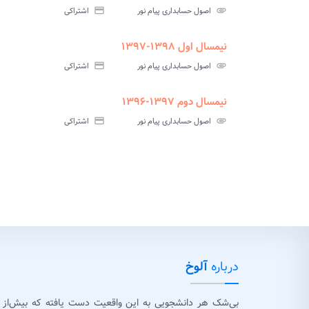
سوالات
پاسخ
attachment
اصول حسابداری پیام نور
credit_card
اشتراکی
آزمون
تس
نیمسال اول ۱۳۹۸-۱۳۹۷
urned_in
assignment
insert_drive_file
سوالات
پاسخنامه
پاسخ
attachment
اصول حسابداری پیام نور
credit_card
اشتراکی
آزمون
تستی
تشر
نیمسال دوم ۱۳۹۷-۱۳۹۶
ment
insert_drive_file
سوالات
پاسخ
attachment
اصول حسابداری پیام نور
credit_card
اشتراکی
آزمون
تس
درباره
آلوخ
بی‌شک هر دانشجویی به این واقعیت دست یافته که بیش‌از