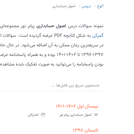
آلوخ
دروس
اصول حسابداری
نمونه سوالات درس
اصول حسابداری
پیام نور مجموعه‌ای
گمرکی
به شکل کتابچه PDF عرضه گردیده است
در سریعترین زمان ممکن به آن اضافه می‌شود. در حال حا
۱۳۹۷-۱۳۹۶ تا ۱۴۰۲-۱۴۰۱ بوده و به همر
بودن پاسخنامه را می‌توانید به صورت تفکیک شده مشاهده ک
جستجوی سریع بین فایل‌ها ...
نیمسال اول ۱۴۰۲-۱۴۰۱
urned_in
assignment
insert_drive_file
سوالات
پاسخنامه
پاسخ
attachment
اصول حسابداری پیام نور
credit_card
اشتراکی
آزمون
تستی
تشر
تابستان ۱۳۹۸
ment
insert_drive_file