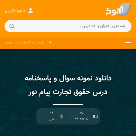
person
ناحیه کاربری
عضو شده
یا
وارد حساب
شوید.
local_offer
دانلود نمونه سوال و پاسخنامه
درس حقوق تجارت پیام نور
کد
۱۲
attach_file
import_contacts
۱۲۱۸۷۱۸
فایل