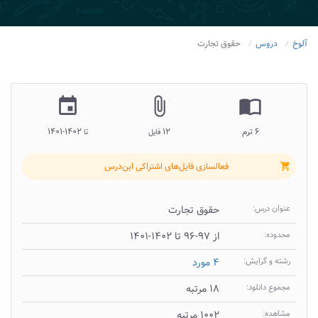
آلوخ
دروس
حقوق تجارت
insert_invitation
attach_file
import_contacts
۶ ترم
۱۲
۱۴۰۲-۱۴۰۱
فایل
تا
فعالسازی فایل‌های اشتراکی این‌درس
shopping_cart
عنوان درس:
حقوق تجارت
محدوده:
از ۹۷-۹۶ تا ۱۴۰۲-۱۴۰۱
رشته و گرایش:
۴ مورد
مجموع دانلود:
۱۸ مرتبه
مشاهده:
۱۰۰۲ مرتبه