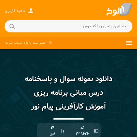
person
ناحیه کاربری
عضو شده
یا
وارد حساب
شوید.
local_offer
دانلود نمونه سوال و پاسخنامه
درس مبانی برنامه ریزی
آموزش کارآفرینی پیام نور
کد
۱۴
attach_file
import_contacts
۱۲۱۸۶۲۶
فایل