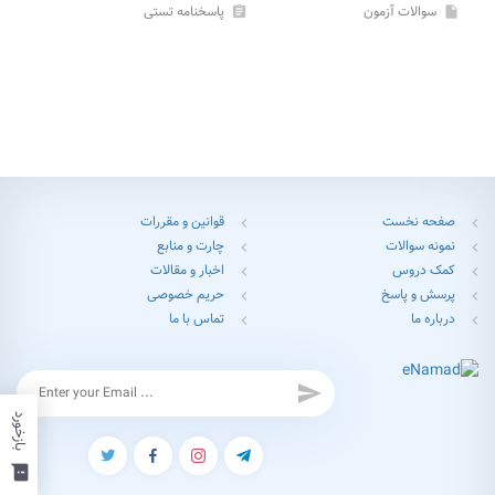
سوالات آزمون
پاسخنامه تستی
assignment
insert_drive_file
صفحه نخست
قوانین و مقررات
chevron_left
chevron_left
نمونه سوالات
چارت و منابع
chevron_left
chevron_left
کمک دروس
اخبار و مقالات
chevron_left
chevron_left
پرسش و پاسخ
حریم خصوصی
chevron_left
chevron_left
درباره ما
تماس با ما
chevron_left
chevron_left
send
بازخورد
feedback