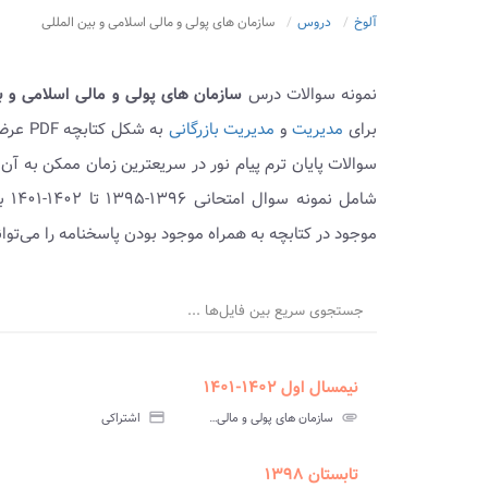
آلوخ
دروس
سازمان های پولی و مالی اسلامی و بین المللی
نمونه سوالات درس
سازمان های پولی و مالی اسلامی و ب
برای
مدیریت
و
مدیریت بازرگانی
به شک
سوالات پایان ترم پیام نور در سریعترین زمان ممکن به آن
شام
موجود در کتابچه به همراه موجود بودن پاسخنامه را می‌تو
جستجوی سریع بین فایل‌ها ...
نیمسال اول ۱۴۰۲-۱۴۰۱
ment
insert_drive_file
سوالات
پاسخ
attachment
سازمان های پولی و مالی اسلامی و بین المللی پیام نور
credit_card
اشتراکی
آزمون
تس
تابستان ۱۳۹۸
ment
insert_drive_file