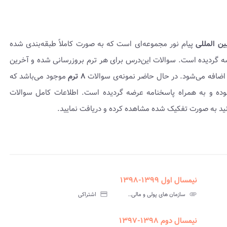
ین المللی
پیام نور مجموعه‌ای است که به صورت کاملاً طبقه‌بندی شده
ل کتابچه PDF عرضه گردیده است. سوالات این‌درس برای هر ترم بروزرسانی شده و آخرین
 اضافه می‌شود. در حال حاضر نمونه‌ی سوالات
۸ ترم
موجود می‌باشد که
ل نمونه سوال امتحانی ۱۳۹۶-۱۳۹۵ تا ۱۴۰۲-۱۴۰۱ بوده و به همراه پاسخنامه عرضه گردیده است. اطلاعات کامل سوالات
انید به صورت تفکیک شده مشاهده کرده و دریافت نمایید.
نیمسال اول ۱۳۹۹-۱۳۹۸
assignment
insert_drive_file
assign
نامه
سوالات
پاسخنامه
attachment
سازمان های پولی و مالی اسلامی و بین المللی پیام نور
credit_card
اشتراکی
تی
آزمون
تستی
نیمسال دوم ۱۳۹۸-۱۳۹۷
assignment
insert_drive_file
assign