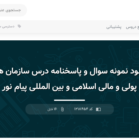
ع دروس
پشتیبانی
دسترسی سر
local_offer
لود نمونه سوال و پاسخنامه درس سازمان ه
پولی و مالی اسلامی و بین المللی پیام نور
کد ۱۲۱۸۴۵۴
۱۶
import_contacts
attach_file
فایل