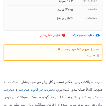
مجموع دانلود:
۸۷۳ مرتبه
مشاهده:
۴۷۰۵ مرتبه
بروزرسانی:
۱۱۵۶ روز قبل
دانلود به‌صورت یکجا
گزارش خرابی فایل
report
cloud_download
به دنبال جزوه و کمک‌درس هستید ؟!
مدیریت
bookmark
نمونه سوالات درس
احکام کسب و کار
پیام نور مجموعه‌ای است که به
صورت کاملاً طبقه‌بندی شده برای
مدیریت بازرگانی
،
مدیریت
و
مدیریت
صنعتی
به شکل کتابچه PDF عرضه گردیده است. سوالات این‌درس
برای هر ترم بروزرسانی شده و آخرین سوالات پایان ترم پیام نور در