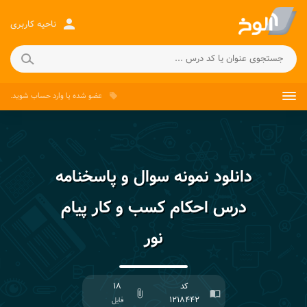
person
ناحیه کاربری
عضو شده
یا
وارد حساب
شوید.
local_offer
دانلود نمونه سوال و پاسخنامه
درس احکام کسب و کار پیام
نور
کد
۱۸
attach_file
import_contacts
۱۲۱۸۴۴۲
فایل