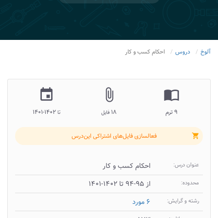
آلوخ
دروس
احکام کسب و کار
insert_invitation
attach_file
import_contacts
۹ ترم
۱۸
۱۴۰۲-۱۴۰۱
فایل
تا
فعالسازی فایل‌های اشتراکی این‌درس
shopping_cart
عنوان درس:
احکام کسب و کار
محدوده:
از ۹۵-۹۴ تا ۱۴۰۲-۱۴۰۱
رشته و گرایش:
۶ مورد