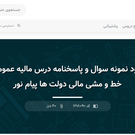
ع دروس
پشتیبانی
دسترسی سر
local_offer
ود نمونه سوال و پاسخنامه درس مالیه عموم
خط و مشی مالی دولت ها پیام نور
کد ۱۲۱۸۰۹۰
۴۰
import_contacts
attach_file
فایل