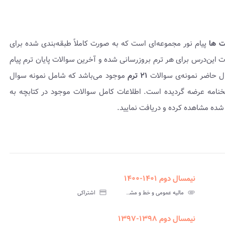
ت ها
پیام نور مجموعه‌ای است که به صورت کاملاً طبقه‌بندی شده برای
 است. سوالات این‌درس برای هر ترم بروزرسانی شده و آخرین سوالات پایان ترم پیام
ال حاضر نمونه‌ی سوالات
۲۱ ترم
موجود می‌باشد که شامل نمونه سوال
۱۴۰۱ بوده و به همراه پاسخنامه عرضه گردیده است. اطلاعات کامل سوالات موجود در کتابچه به
شده مشاهده کرده و دریافت نمایید.
نیمسال دوم ۱۴۰۱-۱۴۰۰
assignment
insert_drive_file
assign
نامه
سوالات
پاسخنامه
attachment
مالیه عمومی و خط و مشی مالی دولت ها پیام نور
credit_card
اشتراکی
تی
آزمون
تستی
نیمسال دوم ۱۳۹۸-۱۳۹۷
assignment
insert_drive_file
assign