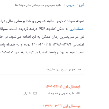
آلوخ
دروس
مالیه عمومی و خط و مشی مالی دولت ها
نمونه سوالات درس
مالیه عمومی و خط و مشی مالی دول
حسابداری
به شکل کتابچه PDF عرضه گردیده
نور در سریعترین زمان ممکن به آن اضافه می‌شود. در ح
امتحانی ۱۳۸۹-۱۳۸۸ تا ۱۴۰۲-
همراه موجود بودن پاسخنامه را می‌توانید به صورت تفکیک 
جستجوی سریع بین فایل‌ها ...
نیمسال اول ۱۴۰۲-۱۴۰۱
ment
insert_drive_file
سوالات
پاسخ
attachment
مالیه عمومی و خط و مشی مالی دولت ها پیام نور
credit_card
اشتراکی
آزمون
تس
نیمسال اول ۱۳۹۹-۱۳۹۸
ment
insert_drive_file