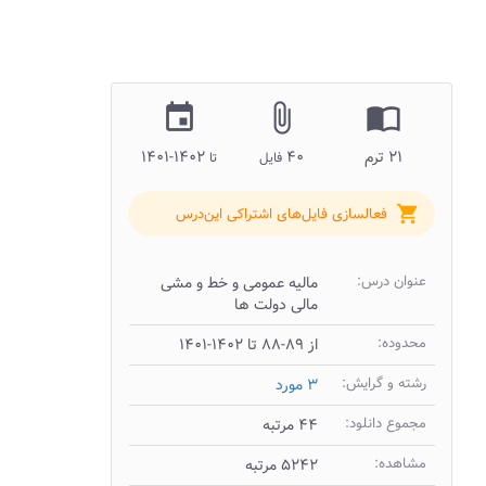
insert_invitation
attach_file
import_contacts
۲۱ ترم
۴۰
۱۴۰۲-۱۴۰۱
فایل
تا
shopping_cart
فعالسازی فایل‌های اشتراکی این‌درس
عنوان درس:
مالیه عمومی و خط و مشی
مالی دولت ها
محدوده:
از ۸۹-۸۸ تا ۱۴۰۲-۱۴۰۱
رشته و گرایش:
۳ مورد
مجموع دانلود:
۴۴ مرتبه
مشاهده:
۵۲۴۲ مرتبه