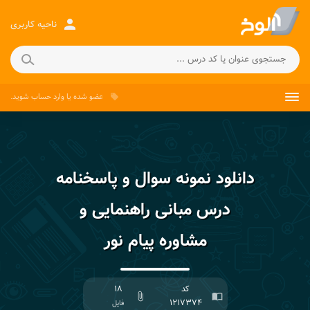
person
ناحیه کاربری
عضو شده
یا
وارد حساب
شوید.
local_offer
دانلود نمونه سوال و پاسخنامه
درس مبانی راهنمایی و
مشاوره پیام نور
کد
۱۸
attach_file
import_contacts
۱۲۱۷۳۷۴
فایل