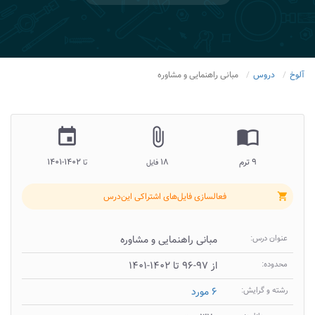
آلوخ
دروس
مبانی راهنمایی و مشاوره
insert_invitation
attach_file
import_contacts
۹ ترم
۱۸
۱۴۰۲-۱۴۰۱
فایل
تا
فعالسازی فایل‌های اشتراکی این‌درس
shopping_cart
عنوان درس:
مبانی راهنمایی و مشاوره
محدوده:
از ۹۷-۹۶ تا ۱۴۰۲-۱۴۰۱
رشته و گرایش:
۶ مورد