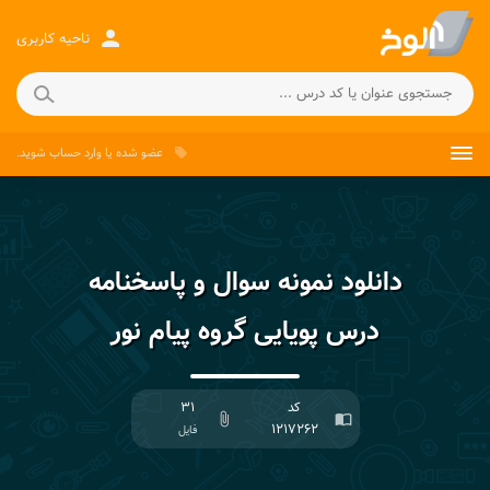
person
ناحیه کاربری
عضو شده
یا
وارد حساب
شوید.
local_offer
دانلود نمونه سوال و پاسخنامه
درس پویایی گروه پیام نور
کد
۳۱
attach_file
import_contacts
۱۲۱۷۲۶۲
فایل