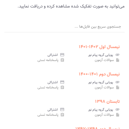
می‌توانید به صورت تفکیک شده مشاهده کرده و دریافت نمایید.
جستجوی سریع بین فایل‌ها ...
نیمسال اول ۱۴۰۲-۱۴۰۱
attachment
پویایی گروه پیام نور
credit_card
اشتراکی
سوالات آزمون
پاسخنامه تستی
assignment
insert_drive_file
نیمسال دوم ۱۴۰۱-۱۴۰۰
attachment
پویایی گروه پیام نور
credit_card
اشتراکی
سوالات آزمون
پاسخنامه تستی
assignment
insert_drive_file
تابستان ۱۳۹۸
attachment
پویایی گروه پیام نور
credit_card
اشتراکی
سوالات آزمون
پاسخنامه تستی
assignment
insert_drive_file