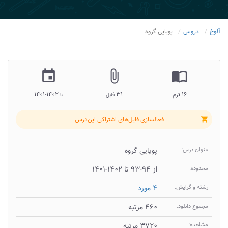
آلوخ
دروس
پویایی گروه
insert_invitation
attach_file
import_contacts
۱۶ ترم
۳۱
۱۴۰۲-۱۴۰۱
فایل
تا
فعالسازی فایل‌های اشتراکی این‌درس
shopping_cart
عنوان درس:
پویایی گروه
محدوده:
از ۹۴-۹۳ تا ۱۴۰۲-۱۴۰۱
رشته و گرایش:
۴ مورد
مجموع دانلود:
۴۶۰ مرتبه
مشاهده:
۳۷۲۰ مرتبه