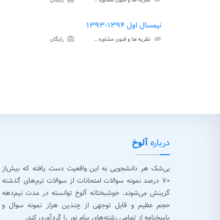
نظریه ها و فنون مشاوره و رواندرمانی پیام نور
رایگان
آزمون
تس
نیمسال اول ۱۳۹۴-۱۳۹۳
ment
insert_drive_file
سوالات
پاسخ
attachment
نظریه ها و فنون مشاوره و رواندرمانی پیام نور
card_giftcard
رایگان
آزمون
تس
درباره
آلوخ
بی‌شک هر دانشجویی به این واقعیت دست یافته که بیش‌از
۷۰ درصد نمونه سوالات امتحانات از سوالات ترم‌های گذشته
گزینش می‌شوند. خوشبختانه آلوخ توانسته در مدت نیم‌دهه
حجم عظیم و قابل توجهی از چندین هزار نمونه سوال و
پاسخنامه از تمامی رشته‌های پیام نور را گردآوری کند.