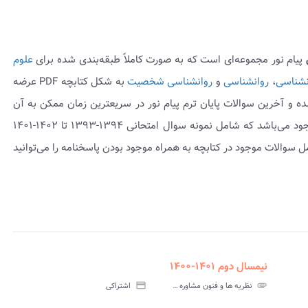
پیام نور مجموعه‌ای است که به صورت کاملاً طبقه‌بندی شده برای
علوم
نشناسی
،
روانشناسی
و
روانشناسی شخصیت
به شکل کتابچه PDF عرضه
ه و آخرین سوالات پایان ترم پیام نور در سریعترین زمان ممکن به آن
موجود می‌باشد که شامل نمونه سوال امتحانی ۱۳۹۴-۱۳۹۳ تا ۱۴۰۲-۱۴۰۱
 سوالات موجود در کتابچه به همراه موجود بودن پاسخنامه را می‌توانید
نیمسال دوم ۱۴۰۱-۱۴۰۰
assignment
insert_drive_file
assign
نامه
سوالات
پاسخنامه
attachment
نظریه ها و فنون مشاوره و رواندرمانی پیام نور
credit_card
اشتراکی
تی
آزمون
تستی