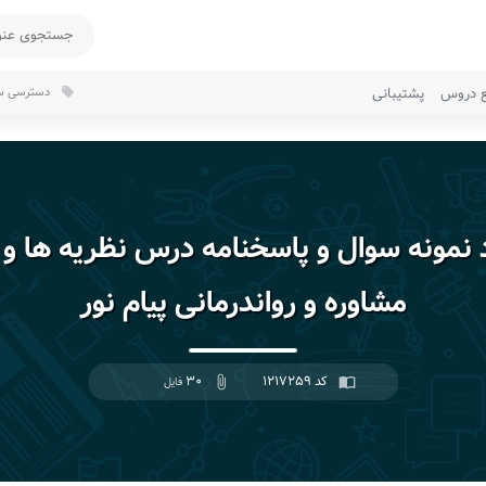
ع دروس
پشتیبانی
دسترسی سر
local_offer
د نمونه سوال و پاسخنامه درس نظریه ها و 
مشاوره و رواندرمانی پیام نور
کد ۱۲۱۷۲۵۹
۳۰
import_contacts
attach_file
فایل