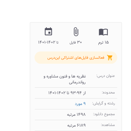
insert_invitation
attach_file
import_contacts
۱۵ ترم
۳۰
۱۴۰۲-۱۴۰۱
فایل
تا
shopping_cart
فعالسازی فایل‌های اشتراکی این‌درس
عنوان درس:
نظریه ها و فنون مشاوره و
رواندرمانی
محدوده:
از ۹۴-۹۳ تا ۱۴۰۲-۱۴۰۱
رشته و گرایش:
۹ مورد
مجموع دانلود:
۱۴۹۸ مرتبه
مشاهده:
۶۱۸۹ مرتبه