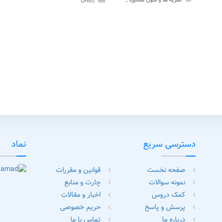
نظریه ها و فنون مشاوره و رواندرمانی پیام نور
رایگان
تی
آزمون
تستی
assign
نامه
تی
دسترسی سریع
نماد
صفحه نخست
قوانین و مقررات
chevron_left
chevron_left
نمونه سوالات
چارت و منابع
chevron_left
chevron_left
کمک دروس
اخبار و مقالات
chevron_left
chevron_left
پرسش و پاسخ
حریم خصوصی
chevron_left
chevron_left
درباره ما
تماس با ما
chevron_left
chevron_left