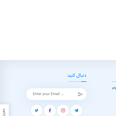
دنبال کنید
send
بازخورد