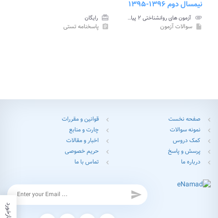
نیمسال دوم ۱۳۹۶-۱۳۹۵
attachment
آزمون های روانشناختی ۲ پیام نور
card_giftcard
رایگان
سوالات آزمون
پاسخنامه تستی
assignment
insert_drive_file
صفحه نخست
قوانین و مقررات
chevron_left
chevron_left
نمونه سوالات
چارت و منابع
chevron_left
chevron_left
کمک دروس
اخبار و مقالات
chevron_left
chevron_left
پرسش و پاسخ
حریم خصوصی
chevron_left
chevron_left
درباره ما
تماس با ما
chevron_left
chevron_left
send
بازخورد