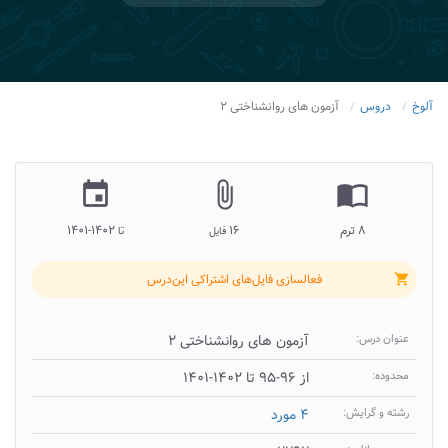
آلوخ
دروس
آزمون های روانشناختی ۲
insert_invitation
attach_file
import_contacts
۸ ترم
۱۶
۱۴۰۲-۱۴۰۱
فایل
تا
فعالسازی فایل‌های اشتراکی این‌درس
shopping_cart
عنوان درس:
آزمون های روانشناختی ۲
محدوده:
از ۹۶-۹۵ تا ۱۴۰۲-۱۴۰۱
رشته و گرایش:
۴ مورد