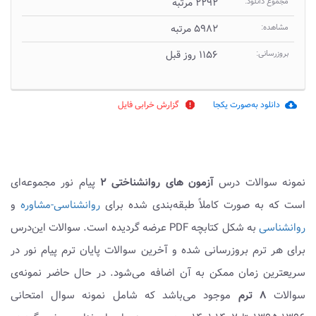
مجموع دانلود:
۲۲۹۲ مرتبه
مشاهده:
۵۹۸۲ مرتبه
بروزرسانی:
۱۱۵۶ روز قبل
دانلود به‌صورت یکجا
گزارش خرابی فایل
report
cloud_download
نمونه سوالات درس
آزمون های روانشناختی ۲
پیام نور مجموعه‌ای
است که به صورت کاملاً طبقه‌بندی شده برای
روانشناسی-مشاوره
و
روانشناسی
به شکل کتابچه PDF عرضه گردیده است. سوالات این‌درس
برای هر ترم بروزرسانی شده و آخرین سوالات پایان ترم پیام نور در
سریعترین زمان ممکن به آن اضافه می‌شود. در حال حاضر نمونه‌ی
سوالات
۸ ترم
موجود می‌باشد که شامل نمونه سوال امتحانی