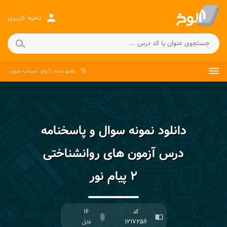
person
ناحیه کاربری
عضو شده
یا
وارد حساب
شوید.
local_offer
دانلود نمونه سوال و پاسخنامه
درس آزمون های روانشناختی
۲ پیام نور
کد
۱۶
attach_file
import_contacts
۱۲۱۷۲۵۶
فایل